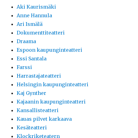
Aki Kaurismäki
Anne Hannula
Ari Ismälä
Dokumenttiteatteri
Draama
Espoon kaupunginteatteri
Essi Santala
Farssi
Harrastajateatteri
Helsingin kaupunginteatteri
Kaj Gynther
Kajaanin kaupunginteatteri
Kansallisteatteri
Kauas pilvet karkaava
Kesäteatteri
Klockriketeatern