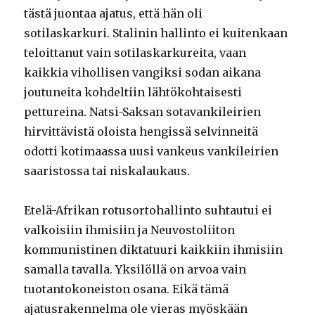
tästä juontaa ajatus, että hän oli
sotilaskarkuri. Stalinin hallinto ei kuitenkaan
teloittanut vain sotilaskarkureita, vaan
kaikkia vihollisen vangiksi sodan aikana
joutuneita kohdeltiin lähtökohtaisesti
pettureina. Natsi-Saksan sotavankileirien
hirvittävistä oloista hengissä selvinneitä
odotti kotimaassa uusi vankeus vankileirien
saaristossa tai niskalaukaus.
Etelä-Afrikan rotusortohallinto suhtautui ei
valkoisiin ihmisiin ja Neuvostoliiton
kommunistinen diktatuuri kaikkiin ihmisiin
samalla tavalla. Yksilöllä on arvoa vain
tuotantokoneiston osana. Eikä tämä
ajatusrakennelma ole vieras myöskään