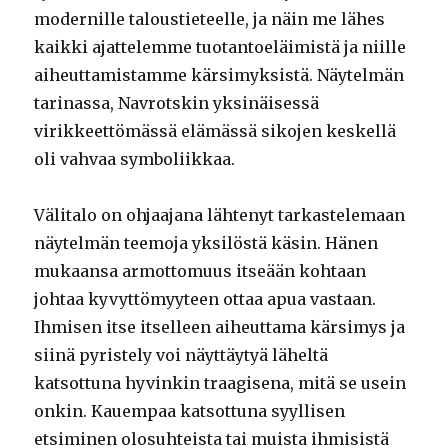
modernille taloustieteelle, ja näin me lähes
kaikki ajattelemme tuotantoeläimistä ja niille
aiheuttamistamme kärsimyksistä. Näytelmän
tarinassa, Navrotskin yksinäisessä
virikkeettömässä elämässä sikojen keskellä
oli vahvaa symboliikkaa.
Välitalo on ohjaajana lähtenyt tarkastelemaan
näytelmän teemoja yksilöstä käsin. Hänen
mukaansa armottomuus itseään kohtaan
johtaa kyvyttömyyteen ottaa apua vastaan.
Ihmisen itse itselleen aiheuttama kärsimys ja
siinä pyristely voi näyttäytyä läheltä
katsottuna hyvinkin traagisena, mitä se usein
onkin. Kauempaa katsottuna syyllisen
etsiminen olosuhteista tai muista ihmisistä