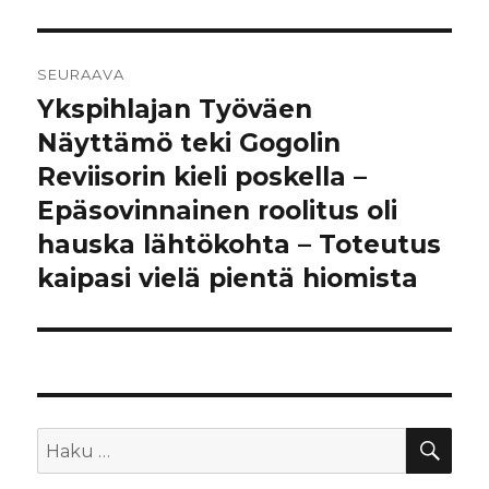
SEURAAVA
Ykspihlajan Työväen
Seuraava
artikkeli:
Näyttämö teki Gogolin
Reviisorin kieli poskella –
Epäsovinnainen roolitus oli
hauska lähtökohta – Toteutus
kaipasi vielä pientä hiomista
HA
Etsi: