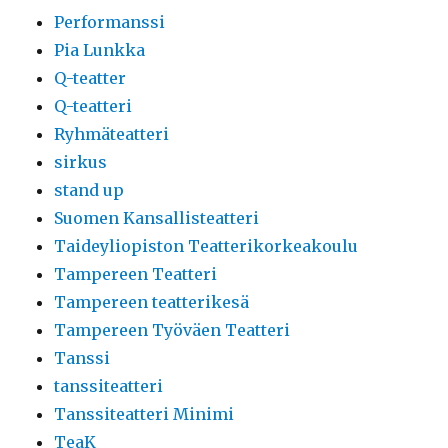
Performanssi
Pia Lunkka
Q-teatter
Q-teatteri
Ryhmäteatteri
sirkus
stand up
Suomen Kansallisteatteri
Taideyliopiston Teatterikorkeakoulu
Tampereen Teatteri
Tampereen teatterikesä
Tampereen Työväen Teatteri
Tanssi
tanssiteatteri
Tanssiteatteri Minimi
TeaK