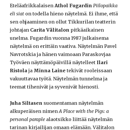
Eteläafrikkalaisen
Athol Fugardin
Piilopaikka
eli siat
on todella hieno näytelmä. Ei ihme, että
sen ohjaaminen on ollut Tikkurilan teatterin
johtajan
Carita Välitalon
pitkäaikainen
unelma. Fugardin vuonna 1987 julkaisema
näytelmä on erittäin vaativa. Näytelmän Pavel
Navrotskia ja hänen vaimoaan Paraskovjaa
Työväen näyttämöpäivillä näytelleet
Ilari
Ristola
ja
Minna Laine
tekivät rooleissaan
vakuuttavaa työtä. Näytelmän tunnelma ja
teemat tihenivät ja syvenivät hienosti.
Juha Siltasen
suomentaman näytelmän
alkuperäisen nimen
A Place with the Pigs: a
personal paraple
alaotsikko liittää näytelmän
tarinan kirjailijan omaan elämään. Välitalon