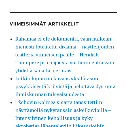
VIIMEISIMMÄT ARTIKKELIT
Rahamaa ei ole dokumentti, vaan huikean
hienosti toteutettu draama – näyttelijöiden
teatteria viimeisen päälle – Hendrik
Toompere jr:n ohjausta voi luonnehtia vain
yhdellä sanalla: nerokas
Leikin loppu on kuvaus yksilötason
psyykkisestä kriisistä ja pelottava dystopia
ihmiskunnan tulevaisuudesta
Tšehovin Kolmea sisarta tanssitettiin
näyttämöllä nykytanssin askelkuvioilla –
Intensiivinen kehollisuus ja kyky
akrobatiaa lähenteleviin liikesarjoihin