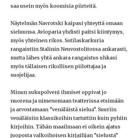
saa usein myös koomisia piirteitä.
Näytelmän Navrotski kaipasi yhteyttä omaan
sieluunsa. Avioparia yhdisti paitsi kiintymys,
myös yhteinen rikos. Sotilaskarkuria
rangaistiin Stalinin Neuvostolitossa ankarasti,
mutta lähes yhtä ankara rangaistus uhkasi
myös tällaisen rikollisen piilottajaa ja
suojelijaa.
Minun sukupolveni ihmiset oppivat jo
nuorena ja nimenomaan teatterissa etsimään
ja arvostamaan ”venäläistä sielua”. Suuriin
venäläisiin klassikoihin tartuttiin kuin pyhiin
kirjoihin. Tähän maailmaan ei oikein ajatus
juoposta valkoihoisen kirjailijan ”sielusta”