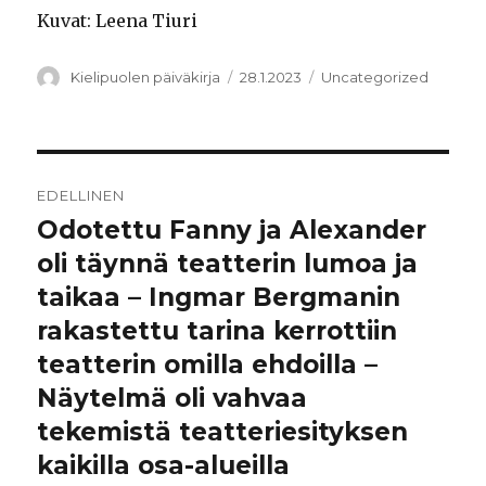
Kuvat: Leena Tiuri
Kirjoittaja
Julkaistu
Kategoriat
Kielipuolen päiväkirja
28.1.2023
Uncategorized
Artikkelien
EDELLINEN
selaus
Odotettu Fanny ja Alexander
Edellinen
artikkeli:
oli täynnä teatterin lumoa ja
taikaa – Ingmar Bergmanin
rakastettu tarina kerrottiin
teatterin omilla ehdoilla –
Näytelmä oli vahvaa
tekemistä teatteriesityksen
kaikilla osa-alueilla