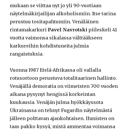
mukaan se viittaa nyt jo yli 90-vuotiaan
näytelmäkirjailijan alkoholismiin. Itse tarina
perustuu tositapahtumiin. Venäläinen
rintamakarkuri
Pavel Navrotski
piileskeli 41
vuotta vaimonsa sikalassa välttääkseen
karkureihin kohdistuneita julmia
rangaistuksia.
Vuonna 1987 Etelä-Afrikassa oli vallalla
rotusortoon perustuva totalitaarinen hallinto.
Venäjällä demoratia on viimeisten 700 vuoden
aikana pysynyt hengissä korkeintan
kuukausia. Venäjän julma hyökkäyssota
Ukrainassa on tehnyt Fugardin näytelmästä
jälleen polttavan ajankohtaisen. Ihmisten on
taas pakko kysyä, mistä ammentaa voimansa