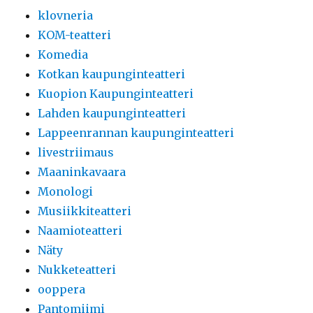
klovneria
KOM-teatteri
Komedia
Kotkan kaupunginteatteri
Kuopion Kaupunginteatteri
Lahden kaupunginteatteri
Lappeenrannan kaupunginteatteri
livestriimaus
Maaninkavaara
Monologi
Musiikkiteatteri
Naamioteatteri
Näty
Nukketeatteri
ooppera
Pantomiimi