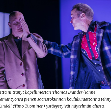
tta niittänyt kapellimestari Thomas Brander (Janne
elämäntyönsä pienen saaristokunnan koulukuraattorina tehn
Lindell (Timo Tuominen) ystävystyivät näytelmän alussa.