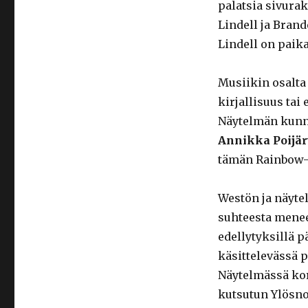
palatsia sivura
Lindell ja Brand
Lindell on paik
Musiikin osalta 
kirjallisuus tai
Näytelmän kunna
Annikka Poijä
tämän Rainbow-k
Westön ja näyte
suhteesta menee
edellytyksillä 
käsittelevässä 
Näytelmässä ko
kutsutun Ylösno