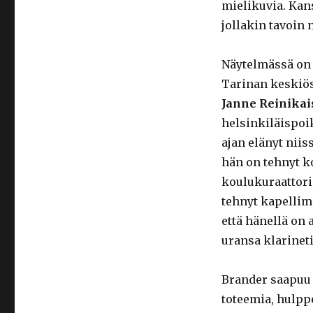
mielikuvia. Kans
jollakin tavoin 
Näytelmässä on 
Tarinan keskiös
Janne Reinikai
helsinkiläispoi
ajan elänyt nii
hän on tehnyt k
koulukuraattori
tehnyt kapellime
että hänellä on
uransa klarineti
Brander saapuu
toteemia, hulpp