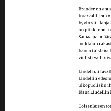
Brander on anta
intervalli, jota
hyvin sitä lahj
on piiskannut n
Samaa päämäärää
joukkoon rakasta
hänen toistaise
viulisti vaihtoi
Lindell oli tav
Lindellin edesm
ulkopuolisiin i
läsnä Lindellin 
Toisenlaisen to