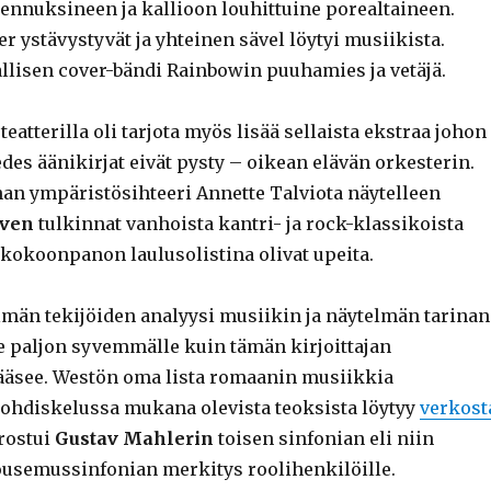
kennuksineen ja kallioon louhittuine porealtaineen.
er ystävystyvät ja yhteinen sävel löytyi musiikista.
allisen cover-bändi Rainbowin puuhamies ja vetäjä.
teatterilla oli tarjota myös lisää sellaista ekstraa johon
 edes äänikirjat eivät pysty – oikean elävän orkesterin.
n ympäristösihteeri Annette Talviota näytelleen
rven
tulkinnat vanhoista kantri- ja rock-klassikoista
okoonpanon laulusolistina olivat upeita.
lmän tekijöiden analyysi musiikin ja näytelmän tarinan
 paljon syvemmälle kuin tämän kirjoittajan
pääsee. Westön oma lista romaanin musiikkia
pohdiskelussa mukana olevista teoksista löytyy
verkost
rostui
Gustav Mahlerin
toisen sinfonian eli niin
usemussinfonian merkitys roolihenkilöille.