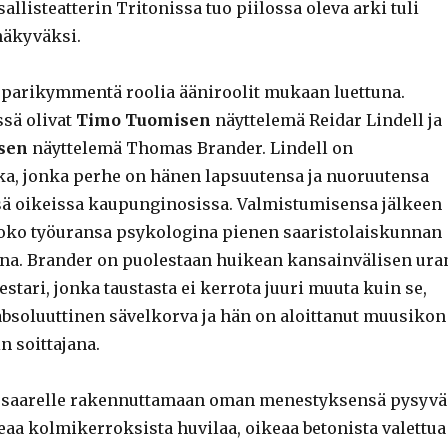
allisteatterin Tritonissa tuo piilossa oleva arki tuli
näkyväksi.
parikymmentä roolia ääniroolit mukaan luettuna.
sä olivat
Timo Tuomisen
näyttelemä Reidar Lindell ja
sen
näyttelemä Thomas Brander. Lindell on
ka, jonka perhe on hänen lapsuutensa ja nuoruutensa
ssä oikeissa kaupunginosissa. Valmistumisensa jälkeen
oko työuransa psykologina pienen saaristolaiskunnan
na. Brander on puolestaan huikean kansainvälisen ura
stari, jonka taustasta ei kerrota juuri muuta kuin se,
 absoluuttinen sävelkorva ja hän on aloittanut muusikon
n soittajana.
 saarelle rakennuttamaan oman menestyksensä pysyvä
eaa kolmikerroksista huvilaa, oikeaa betonista valettua