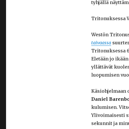
tyhjällä näyttäm
Tritonuksessa We
Westön Tritonu
taivaassa
suurten
Tritonuksessa 6
Eletään jo ikään 
yllättävät kuole
luopumisen vuod
Käsiohjelmaan o
Daniel Barenbo
kulumisen. Vits
Ylivoimaisesti
sekunnit ja minuu