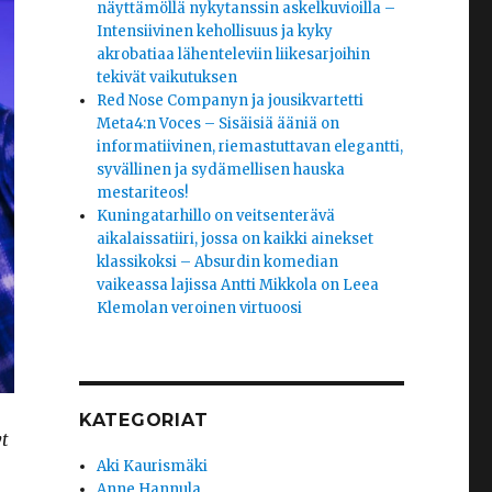
näyttämöllä nykytanssin askelkuvioilla –
Intensiivinen kehollisuus ja kyky
akrobatiaa lähenteleviin liikesarjoihin
tekivät vaikutuksen
Red Nose Companyn ja jousikvartetti
Meta4:n Voces – Sisäisiä ääniä on
informatiivinen, riemastuttavan elegantti,
syvällinen ja sydämellisen hauska
mestariteos!
Kuningatarhillo on veitsenterävä
aikalaissatiiri, jossa on kaikki ainekset
klassikoksi – Absurdin komedian
vaikeassa lajissa Antti Mikkola on Leea
Klemolan veroinen virtuoosi
KATEGORIAT
yt
Aki Kaurismäki
Anne Hannula