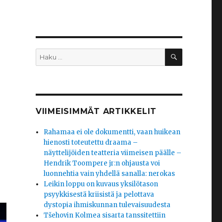
HAKU
Etsi:
VIIMEISIMMÄT ARTIKKELIT
Rahamaa ei ole dokumentti, vaan huikean
hienosti toteutettu draama –
näyttelijöiden teatteria viimeisen päälle –
Hendrik Toompere jr:n ohjausta voi
luonnehtia vain yhdellä sanalla: nerokas
Leikin loppu on kuvaus yksilötason
psyykkisestä kriisistä ja pelottava
dystopia ihmiskunnan tulevaisuudesta
Tšehovin Kolmea sisarta tanssitettiin