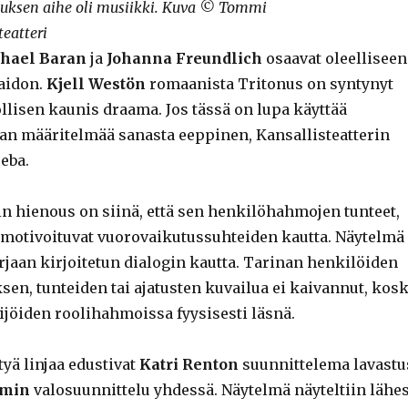
tuksen aihe oli musiikki. Kuva © Tommi
teatteri
hael Baran
ja
Johanna Freundlich
osaavat oleelliseen
aidon.
Kjell Westön
romaanista Tritonus on syntynyt
llisen kaunis draama. Jos tässä on lupa käyttää
an määritelmää sanasta eeppinen, Kansallisteatterin
jeba.
 hienous on siinä, että sen henkilöhahmojen tunteet,
ot motivoituvat vuorovaikutussuhteiden kautta. Näytelmä
rjaan kirjoitetun dialogin kautta. Tarinan henkilöiden
en, tunteiden tai ajatusten kuvailua ei kaivannut, kos
lijöiden roolihahmoissa fyysisesti läsnä.
yä linjaa edustivat
Katri Renton
suunnittelema lavastu
ömin
valosuunnittelu yhdessä. Näytelmä näyteltiin lähe