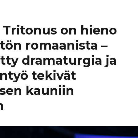
n Tritonus on hieno
stön romaanista –
etty dramaturgia ja
äntyö tekivät
isen kauniin
n