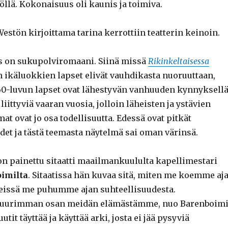
öllä. Kokonaisuus oli kaunis ja toimiva.
stön kirjoittama tarina kerrottiin teatterin keinoin.
s on sukupolviromaani. Siinä missä
Rikinkeltaisessa
 ikäluokkien lapset elivät vauhdikasta nuoruuttaan,
0-luvun lapset ovat lähestyvän vanhuuden kynnyksellä
liittyviä vaaran vuosia, jolloin läheisten ja ystävien
mat ovat jo osa todellisuutta. Edessä ovat pitkät
et ja tästä teemasta näytelmä sai oman värinsä.
n painettu sitaatti maailmankuululta kapellimestari
imilta
. Sitaatissa hän kuvaa sitä, miten me koemme aj
eissä me puhumme ajan suhteellisuudesta.
 suurimman osan meidän elämästämme, nuo Barenboim
tit täyttää ja käyttää arki, josta ei jää pysyviä