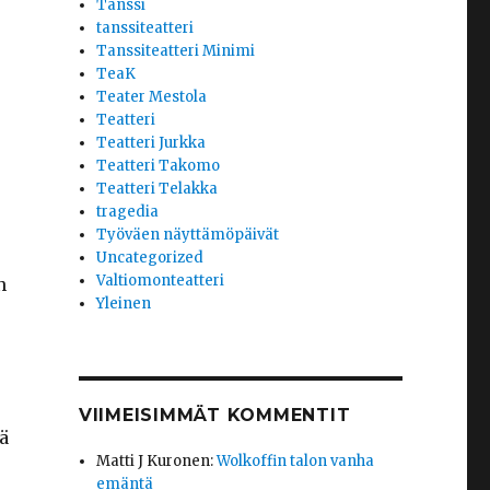
Tanssi
tanssiteatteri
Tanssiteatteri Minimi
TeaK
Teater Mestola
Teatteri
Teatteri Jurkka
Teatteri Takomo
Teatteri Telakka
tragedia
Työväen näyttämöpäivät
Uncategorized
Valtiomonteatteri
n
Yleinen
VIIMEISIMMÄT KOMMENTIT
ä
Matti J Kuronen
:
Wolkoffin talon vanha
emäntä