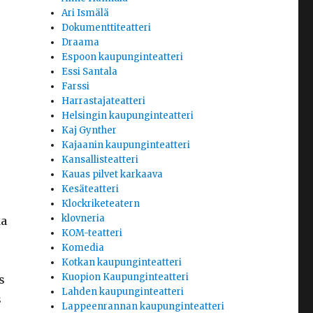
Ari Ismälä
Dokumenttiteatteri
Draama
Espoon kaupunginteatteri
Essi Santala
Farssi
Harrastajateatteri
Helsingin kaupunginteatteri
Kaj Gynther
Kajaanin kaupunginteatteri
Kansallisteatteri
Kauas pilvet karkaava
Kesäteatteri
Klockriketeatern
klovneria
ka
KOM-teatteri
Komedia
Kotkan kaupunginteatteri
Kuopion Kaupunginteatteri
s
Lahden kaupunginteatteri
s
Lappeenrannan kaupunginteatteri