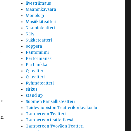
livestriimaus
Maaninkavaara
Monologi
Musiikkiteatteri
Naamioteatteri
Näty
Nukketeatteri
ooppera
.
Pantomiimi
Performanssi
Pia Lunkka
Q-teatter
Q-teatteri
Ryhmäteatteri
sirkus
stand up
an
Suomen Kansallisteatteri
Taideyliopiston Teatterikorkeakoulu
Tampereen Teatteri
in
Tampereen teatterikesä
Tampereen Työväen Teatteri