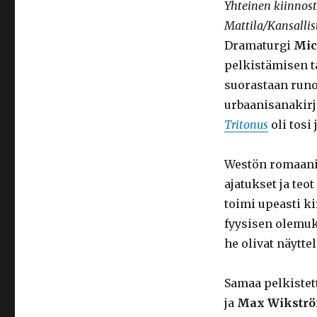
Yhteinen kiinnos
Mattila/Kansallis
Dramaturgi
Mic
pelkistämisen t
suorastaan runo
urbaanisanakirj
Tritonus
oli tosi 
Westön romaanin
ajatukset ja te
toimi upeasti ki
fyysisen olemuks
he olivat näytte
Samaa pelkistett
ja
Max Wikstr