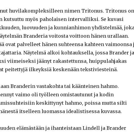
nut huvilakompleksilleen nimen Tritonus. Tritonus o
 on kutsuttu myös paholaisen intervalliksi. Se kuvasi
akkuuden, luovuuden ja kunnianhimon yhdistelmää, jok
äytelmän Branderia voitosta voittoon hänen urallaan.
 ovat palvelleet hänen suhteensa kahteen vaimoonsa 
jattaria. Näytelmä alkoi kohtauksella, jossa Brander j
ksi viimeiseksi jäänyt rakastettunsa, huippulahjakas
vat peitettyjä ilkeyksiä keskenään tekstiviesteinä.
allaan Branderin vastakohta tai käänteinen hahmo.
ennyt vaimo oli työlleen omistautunut ja kodin
hmissuhteisiin keskittynyt hahmo, poissa mutta silti
hänestä itselleen luomassa idealistisessa kuvassa.
tuuden elämästään ja ihanteistaan Lindell ja Brander