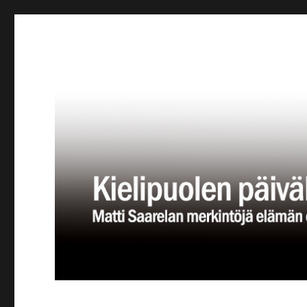
Kielipuolen päiväkirja
Teatteriblogi