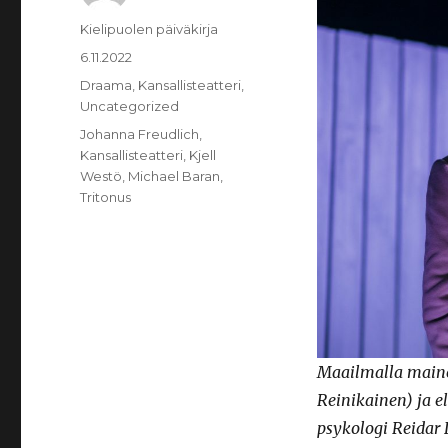
Kirjoittaja
Kielipuolen päiväkirja
Julkaistu
6.11.2022
Kategoriat
Draama
,
Kansallisteatteri
,
Uncategorized
Avainsanat
Johanna Freudlich
,
Kansallisteatteri
,
Kjell
Westö
,
Michael Baran
,
Tritonus
Maailmalla maine
Reinikainen) ja 
psykologi Reidar 