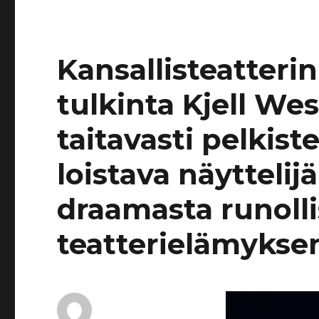
Kansallisteatteri
tulkinta Kjell We
taitavasti pelkist
loistava näyttelij
draamasta runoll
teatterielämykse