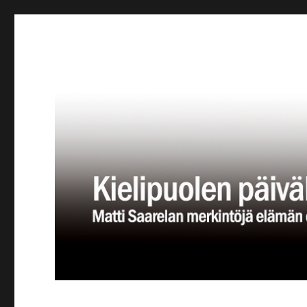
Kielipuolen päiväkirja
Teatteriblogi