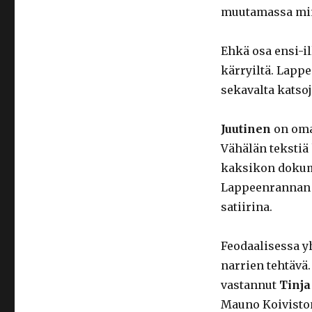
muutamassa min
Ehkä osa ensi-il
kärryiltä. Lapp
sekavalta katsoj
Juutinen
on oma
Vähälän tekstiä
kaksikon dokumen
Lappeenrannan k
satiirina.
Feodaalisessa y
narrien tehtävä
vastannut
Tinja
Mauno Koivisto