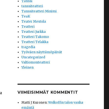
Tanssi
tanssiteatteri
Tanssiteatteri Minimi
TeaK
Teater Mestola
Teatteri
Teatteri Jurkka
Teatteri Takomo
Teatteri Telakka
tragedia
Työväen näyttämöpäivät
Uncategorized
Valtiomonteatteri
Yleinen
VIIMEISIMMÄT KOMMENTIT
a
Matti J Kuronen
:
Wolkoffin talon vanha
emäntä