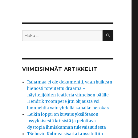
HAKU
Etsi:
VIIMEISIMMÄT ARTIKKELIT
Rahamaa ei ole dokumentti, vaan huikean
hienosti toteutettu draama –
näyttelijöiden teatteria viimeisen päälle –
Hendrik Toompere jr:n ohjausta voi
luonnehtia vain yhdellä sanalla: nerokas
Leikin loppu on kuvaus yksilötason
psyykkisestä kriisistä ja pelottava
dystopia ihmiskunnan tulevaisuudesta
Tšehovin Kolmea sisarta tanssitettiin