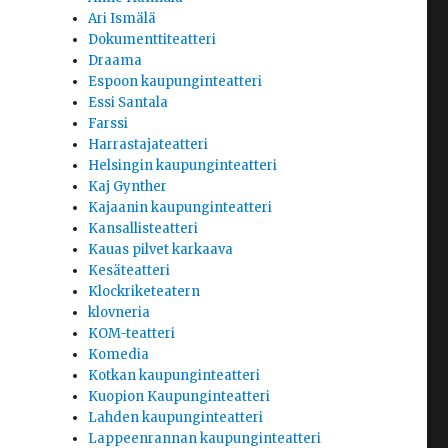
Ari Ismälä
Dokumenttiteatteri
Draama
Espoon kaupunginteatteri
Essi Santala
Farssi
Harrastajateatteri
Helsingin kaupunginteatteri
Kaj Gynther
Kajaanin kaupunginteatteri
Kansallisteatteri
Kauas pilvet karkaava
Kesäteatteri
Klockriketeatern
klovneria
KOM-teatteri
Komedia
Kotkan kaupunginteatteri
Kuopion Kaupunginteatteri
Lahden kaupunginteatteri
Lappeenrannan kaupunginteatteri