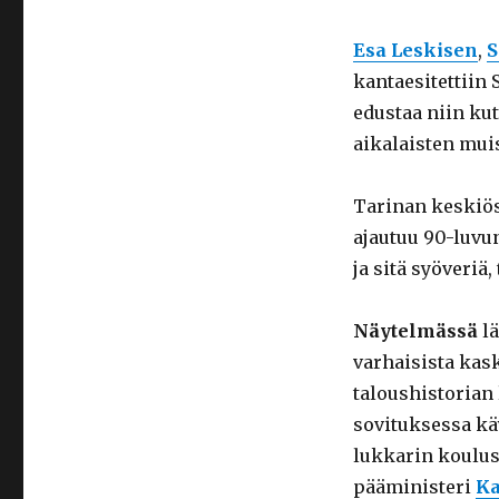
Esa Leskisen
,
S
kantaesitettiin
edustaa niin ku
aikalaisten mui
Tarinan keskiöss
ajautuu 90-luvun
ja sitä syöveriä
Näytelmässä
lä
varhaisista kask
taloushistorian
sovituksessa k
lukkarin koulus
pääministeri
Ka