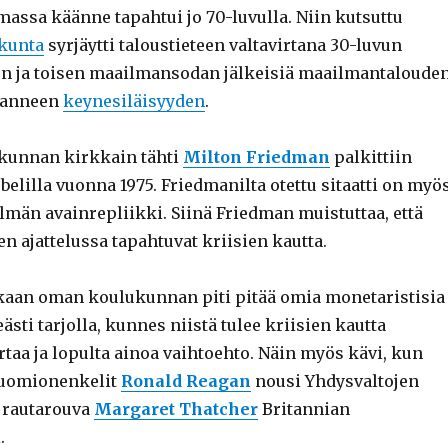
assa käänne tapahtui jo 70-luvulla. Niin kutsuttu
kunta
syrjäytti taloustieteen valtavirtana 30-luvun
n ja toisen maailmansodan jälkeisiä maailmantaloude
janneen
keynesiläisyyden
.
kunnan kirkkain tähti
Milton Friedman
palkittiin
belilla vuonna 1975. Friedmanilta otettu sitaatti on myö
elmän avainrepliikki. Siinä Friedman muistuttaa, että
 ajattelussa tapahtuvat kriisien kautta.
aan oman koulukunnan piti pitää omia monetaristisia
eästi tarjolla, kunnes niistä tulee kriisien kautta
irtaa ja lopulta ainoa vaihtoehto. Näin myös kävi, kun
uomionenkelit
Ronald Reagan
nousi Yhdysvaltojen
a rautarouva
Margaret Thatcher
Britannian
.