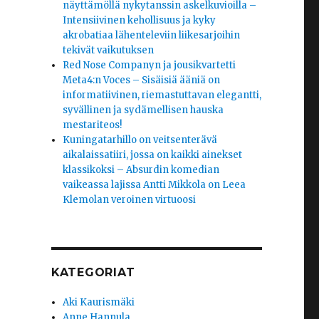
näyttämöllä nykytanssin askelkuvioilla –
Intensiivinen kehollisuus ja kyky
akrobatiaa lähenteleviin liikesarjoihin
tekivät vaikutuksen
Red Nose Companyn ja jousikvartetti
Meta4:n Voces – Sisäisiä ääniä on
informatiivinen, riemastuttavan elegantti,
syvällinen ja sydämellisen hauska
mestariteos!
Kuningatarhillo on veitsenterävä
aikalaissatiiri, jossa on kaikki ainekset
klassikoksi – Absurdin komedian
vaikeassa lajissa Antti Mikkola on Leea
Klemolan veroinen virtuoosi
KATEGORIAT
Aki Kaurismäki
Anne Hannula