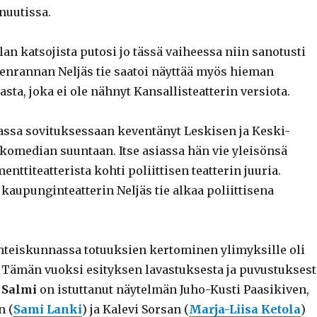
uutissa.
lan katsojista putosi jo tässä vaiheessa niin sanotusti
eenrannan Neljäs tie saatoi näyttää myös hieman
asta, joka ei ole nähnyt Kansallisteatterin versiota.
ssa sovituksessaan keventänyt Leskisen ja Keski-
 komedian suuntaan. Itse asiassa hän vie yleisönsä
ttiteatterista kohti poliittisen teatterin juuria.
aupunginteatterin Neljäs tie alkaa poliittisena
hteiskunnassa totuuksien kertominen ylimyksille oli
. Tämän vuoksi esityksen lavastuksesta ja puvustuksest
 Salmi
on istuttanut näytelmän Juho-Kusti Paasikiven,
n (
Sami Lanki
) ja Kalevi Sorsan (
Marja-Liisa Ketola
)