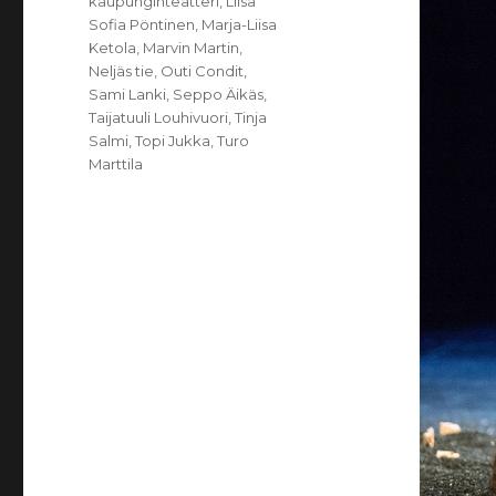
kaupunginteatteri
,
Liisa
Sofia Pöntinen
,
Marja-Liisa
Ketola
,
Marvin Martin
,
Neljäs tie
,
Outi Condit
,
Sami Lanki
,
Seppo Äikäs
,
Taijatuuli Louhivuori
,
Tinja
Salmi
,
Topi Jukka
,
Turo
Marttila