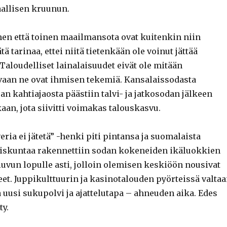
allisen kruunun.
n että toinen maailmansota ovat kuitenkin niin
tä tarinaa, ettei niitä tietenkään ole voinut jättää
aloudelliset lainalaisuudet eivät ole mitään
vaan ne ovat ihmisen tekemiä. Kansalaissodasta
n kahtiajaosta päästiin talvi- ja jatkosodan jälkeen
an, jota siivitti voimakas talouskasvu.
ria ei jätetä” -henki piti pintansa ja suomalaista
iskuntaa rakennettiin sodan kokeneiden ikäluokkien
luvun lopulle asti, jolloin olemisen keskiöön nousivat
eet. Juppikulttuurin ja kasinotalouden pyörteissä valta
 uusi sukupolvi ja ajattelutapa – ahneuden aika. Edes
ty.