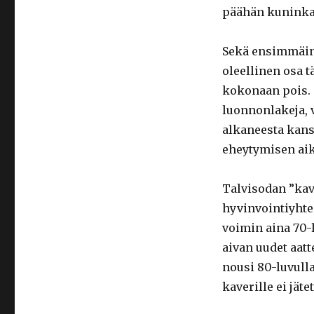
päähän kuninka
Sekä ensimmäine
oleellinen osa tä
kokonaan pois. T
luonnonlakeja, 
alkaneesta kansa
eheytymisen aika
Talvisodan ”kave
hyvinvointiyhte
voimin aina 70-
aivan uudet aatt
nousi 80-luvulla
kaverille ei jätet