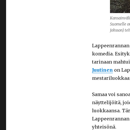
Kansainväli
Suomelle om
Johsson) te
Lappeenrannan 
komedia. Esityk
tarinaan mahtui
Juutinen
on Lap
mestariluokkaa
Samaa voi sanoa
näyttelijöitä, j
luokkaansa. Tär
Lappeenrannan k
yhteisönä.