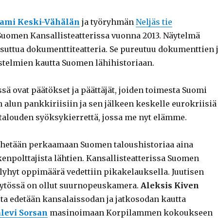
ami Keski-Vähälän
ja työryhmän
Neljäs tie
 Suomen Kansallisteatterissa vuonna 2013. Näytelmä
tsuttua dokumenttiteatteria. Se pureutuu dokumenttien 
stelmien kautta Suomen lähihistoriaan.
ä ovat päätökset ja päättäjät, joiden toimesta Suomi
 alun pankkiriisiin ja sen jälkeen keskelle eurokriisiä
, talouden syöksykierrettä, jossa me nyt elämme.
hetään perkaamaan Suomen taloushistoriaa aina
enpolttajista lähtien. Kansallisteatterissa Suomen
 lyhyt oppimäärä vedettiin pikakelauksella. Juutisen
äytössä on ollut suurnopeuskamera.
Aleksis Kiven
ta edetään kansalaissodan ja jatkosodan kautta
levi Sorsan
masinoimaan Korpilammen kokoukseen