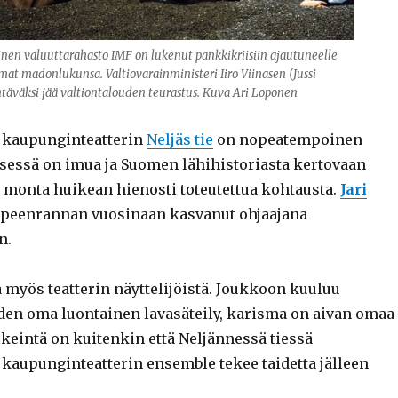
nen valuuttarahasto IMF on lukenut pankkikriisiin ajautuneelle
at madonlukunsa. Valtiovarainministeri Iiro Viinasen (Jussi
htäväksi jää valtiontalouden teurastus. Kuva Ari Loponen
kaupunginteatterin
Neljäs tie
on nopeatempoinen
sessä on imua ja Suomen lähihistoriasta kertovaan
 monta huikean hienosti toteutettua kohtausta.
Jari
peenrannan vuosinaan kasvanut ohjaajana
n.
 myös teatterin näyttelijöistä. Joukkoon kuuluu
oiden oma luontainen lavasäteily, karisma on aivan omaa
keintä on kuitenkin että Neljännessä tiessä
aupunginteatterin ensemble tekee taidetta jälleen