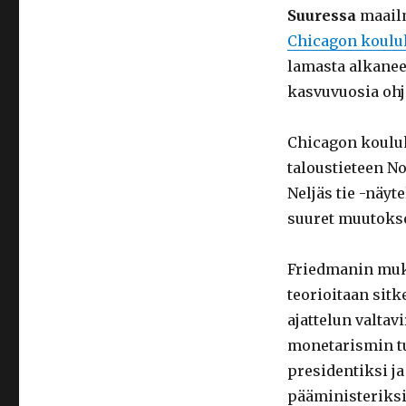
Suuressa
maailm
Chicagon koulu
lamasta alkanee
kasvuvuosia oh
Chicagon koulu
taloustieteen No
Neljäs tie -näyt
suuret muutoksen
Friedmanin muk
teorioitaan sitk
ajattelun valtav
monetarismin t
presidentiksi j
pääministeriksi