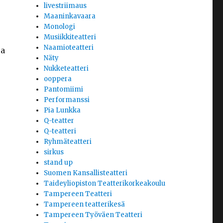
livestriimaus
Maaninkavaara
Monologi
Musiikkiteatteri
Naamioteatteri
ja
Näty
Nukketeatteri
ooppera
Pantomiimi
Performanssi
Pia Lunkka
Q-teatter
Q-teatteri
Ryhmäteatteri
sirkus
stand up
Suomen Kansallisteatteri
Taideyliopiston Teatterikorkeakoulu
Tampereen Teatteri
Tampereen teatterikesä
Tampereen Työväen Teatteri