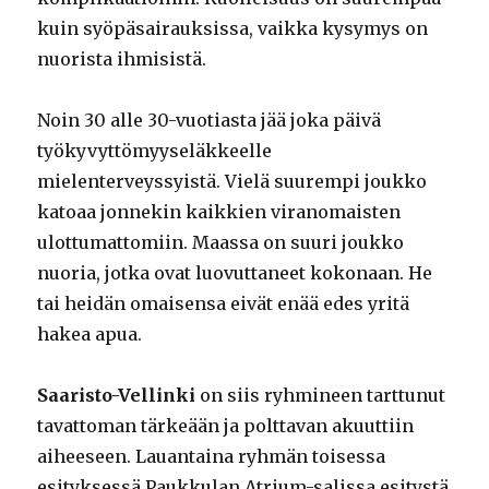
kuin syöpäsairauksissa, vaikka kysymys on
nuorista ihmisistä.
Noin 30 alle 30-vuotiasta jää joka päivä
työkyvyttömyyseläkkeelle
mielenterveyssyistä. Vielä suurempi joukko
katoaa jonnekin kaikkien viranomaisten
ulottumattomiin. Maassa on suuri joukko
nuoria, jotka ovat luovuttaneet kokonaan. He
tai heidän omaisensa eivät enää edes yritä
hakea apua.
Saaristo-Vellinki
on siis ryhmineen tarttunut
tavattoman tärkeään ja polttavan akuuttiin
aiheeseen. Lauantaina ryhmän toisessa
esityksessä Paukkulan Atrium-salissa esitystä