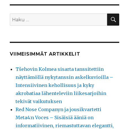
HA
Etsi:
VIIMEISIMMÄT ARTIKKELIT
Tšehovin Kolmea sisarta tanssitettiin
näyttämöllä nykytanssin askelkuvioilla –
Intensiivinen kehollisuus ja kyky
akrobatiaa lähenteleviin liikesarjoihin
tekivät vaikutuksen
Red Nose Companyn ja jousikvartetti
Meta4:n Voces – Sisäisiä ääniä on
informatiivinen, riemastuttavan elegantti,