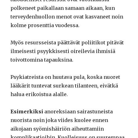
polkeneet paikallaan samaan aikaan, kun
terveydenhuollon menot ovat kasvaneet noin
kolme prosenttia vuodessa.
Myös resursseista päättävät poliitikot pitävät
ilmeisesti psyykkisesti oireilevia ihmisiä
toivottomina tapauksina.
Psykiatreista on huutava pula, koska nuoret
lääkärit tuntevat surkean tilanteen, eivätkä
halua erikoistua alalle.
Esimerkiksi
anoreksiaan sairastuneista
nuorista noin joka viides kuolee ennen
aikojaan syömishäiriön aiheuttamiin
komplikaatioihin. Kuolleisuus on suurempaa