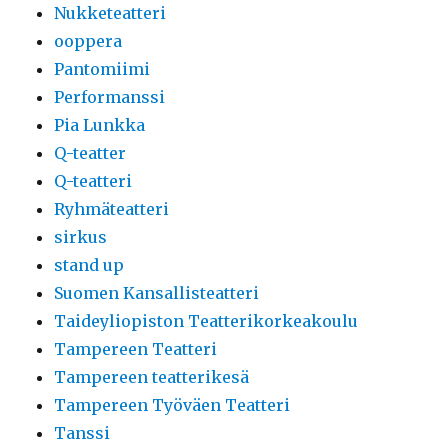
Nukketeatteri
ooppera
Pantomiimi
Performanssi
Pia Lunkka
Q-teatter
Q-teatteri
Ryhmäteatteri
sirkus
stand up
Suomen Kansallisteatteri
Taideyliopiston Teatterikorkeakoulu
Tampereen Teatteri
Tampereen teatterikesä
Tampereen Työväen Teatteri
Tanssi