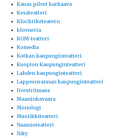
Kauas pilvet karkaava
Kesäteatteri
Klockriketeatern
klovneria
KOM-teatteri
Komedia
Kotkan kaupunginteatteri
Kuopion Kaupunginteatteri
Lahden kaupunginteatteri
Lappeenrannan kaupunginteatteri
livestriimaus
Maaninkavaara
Monologi
Musiikkiteatteri
Naamioteatteri
Näty