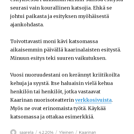
seurasi vain kourallinen katsojia. Ehkä se
johtui paikasta ja esityksen myöhäisestä
ajankohdasta.
Toivottavasti moni kävi katsomassa
aikaisemmin päivällä kaarinalaisten esitystä.
Minuun esitys teki suuren vaikutuksen.
Vuosi nuoruudestani on kerännyt kriitikoilta
kehuja ja syystä. Itse haluaisin vielä kehua
henkilön tai henkilöt, jotka vastaavat
Kaarinan nuorisoteatterin
verkkosivuista
.
Myös ne ovat erinomaista työtä. Käykää
katsomassa ja ottakaa esimerkkiä.
Kirjoittaja
Julkaistu
Kategoriat
Avainsanat
saarela
4.2.2014
Yleinen
Kaarinan