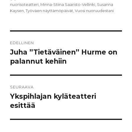
nuorisoteatteri
,
Minna-Stiina Saaristo-Vellinki
,
Susanna
Kaysen
,
Työväen näyttämöpäivät
,
Vuosi nuoruudestani
Artikkelien
EDELLINEN
selaus
Juha ”Tietäväinen” Hurme on
Edellinen
artikkeli:
palannut kehiin
SEURAAVA
Ykspihlajan kyläteatteri
Seuraava
artikkeli:
esittää