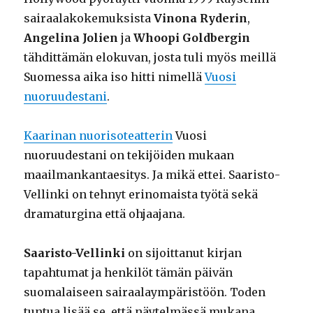
sairaalakokemuksista
Vinona Ryderin
,
Angelina Jolien
ja
Whoopi Goldbergin
tähdittämän elokuvan, josta tuli myös meillä
Suomessa aika iso hitti nimellä
Vuosi
nuoruudestani
.
Kaarinan nuorisoteatterin
Vuosi
nuoruudestani on tekijöiden mukaan
maailmankantaesitys. Ja mikä ettei. Saaristo-
Vellinki on tehnyt erinomaista työtä sekä
dramaturgina että ohjaajana.
Saaristo-Vellinki
on sijoittanut kirjan
tapahtumat ja henkilöt tämän päivän
suomalaiseen sairaalaympäristöön. Toden
tuntua lisää se, että näytelmässä mukana