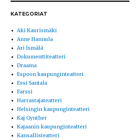
KATEGORIAT
Aki Kaurismäki
Anne Hannula
Ari Ismälä
Dokumenttiteatteri
Draama
Espoon kaupunginteatteri
Essi Santala
Farssi
Harrastajateatteri
Helsingin kaupunginteatteri
Kaj Gynther
Kajaanin kaupunginteatteri
Kansallisteatteri