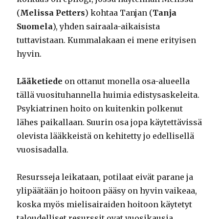
(
Melissa Petters
) kohtaa Tanjan (
Tanja
Suomela
), yhden sairaala-aikaisista
tuttavistaan. Kummalakaan ei mene erityisen
hyvin.
Lääketiede
on ottanut monella osa-alueella
tällä vuosituhannella huimia edistysaskeleita.
Psykiatrinen hoito on kuitenkin polkenut
lähes paikallaan. Suurin osa jopa käytettävissä
olevista lääkkeistä on kehitetty jo edellisellä
vuosisadalla.
Resursseja leikataan, potilaat eivät parane ja
ylipäätään jo hoitoon pääsy on hyvin vaikeaa,
koska myös mielisairaiden hoitoon käytetyt
taloudelliset resurssit ovat vuosikausia