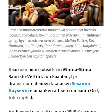
Kaarinan nuorisoteatterin nuoret ovat sisäistäneet hienosti
roolinsa. Sairaalaosaston mudostaman yhteisön ihmissuhteista
syntyy hyvin uskottava kuva. Kuvassa Melissa Petters, Essi
Nuutinen, Iida Tallqvist, Taru Kumpulainen, Elina Karjalainen,
Ida Vesterinen, Jasmin Nieminen ja Tanja Suomela. Kuva Jere
Lauha/Työväen näyttämöpäivät
Kaarinan nuorisoteatterin
Minna-Stiina
Saaristo-Vellinki
on kääntänyt ja
dramatisoinut amerikkalaisen
Susanna
Kaysenin
elämänkerrallisen romaanin Girl,
Interrupted.
Hollywood pyöräytti vuonna 1999 Kaysenin