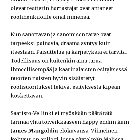
olevat teatterin harrastajat ovat antaneet
roolihenkilöille omat nimensä.
Kun sanottavan ja sanomisen tarve ovat
tarpeeksi painavia, draama syntyy kuin
itsestään. Paisuttelua ja kärjistyksiä ei tarvita.
Todellisuus on kuitenkin aina tarua
ihmeellisempää ja kaarinalaisten esityksessä
nuorten naisten hyvin sisäistetyt
roolisuoritukset tekivät esityksestä kipeän
koskettavan.
Saaristo-Vellinki ei myöskään päätä tätä
tarinaa yhtä toiveikkaaseen happy endiin kuin
James Mangoldin
elokuvansa. Viimeinen
kohtaus on epilogi, jossa näytelmän Melissa