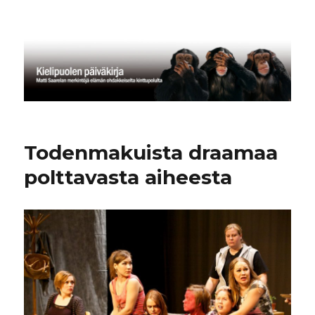
Kielipuolen päiväkirja
Todenmakuista draamaa
polttavasta aiheesta