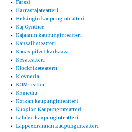
Farssi
Harrastajateatteri
Helsingin kaupunginteatteri
Kaj Gynther
Kajaanin kaupunginteatteri
Kansallisteatteri
Kauas pilvet karkaava
Kesäteatteri
Klockriketeatern
klovneria
KOM-teatteri
Komedia
Kotkan kaupunginteatteri
Kuopion Kaupunginteatteri
Lahden kaupunginteatteri
Lappeenrannan kaupunginteatteri