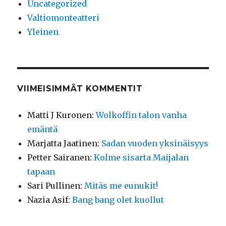
Uncategorized
Valtiomonteatteri
Yleinen
VIIMEISIMMÄT KOMMENTIT
Matti J Kuronen
:
Wolkoffin talon vanha
emäntä
Marjatta Jaatinen
:
Sadan vuoden yksinäisyys
Petter Sairanen
:
Kolme sisarta Maijalan
tapaan
Sari Pullinen
:
Mitäs me eunukit!
Nazia Asif
:
Bang bang olet kuollut