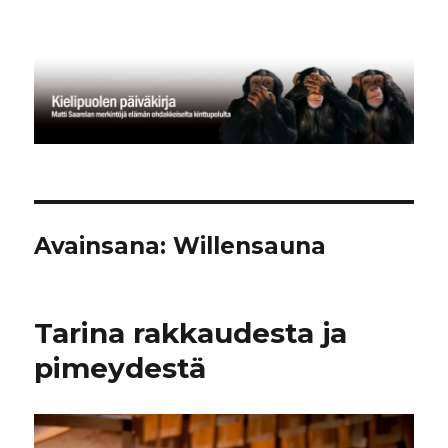
Kielipuolen päiväkirja
Avainsana:
Willensauna
Tarina rakkaudesta ja
pimeydestä