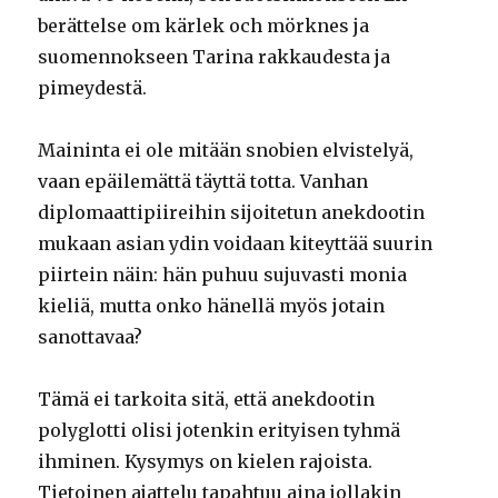
berättelse om kärlek och mörknes ja
suomennokseen Tarina rakkaudesta ja
pimeydestä.
Maininta ei ole mitään snobien elvistelyä,
vaan epäilemättä täyttä totta. Vanhan
diplomaattipiireihin sijoitetun anekdootin
mukaan asian ydin voidaan kiteyttää suurin
piirtein näin: hän puhuu sujuvasti monia
kieliä, mutta onko hänellä myös jotain
sanottavaa?
Tämä ei tarkoita sitä, että anekdootin
polyglotti olisi jotenkin erityisen tyhmä
ihminen. Kysymys on kielen rajoista.
Tietoinen ajattelu tapahtuu aina jollakin