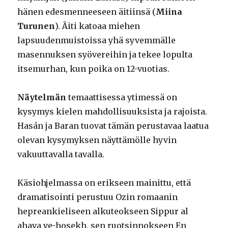
hänen edesmenneeseen äitiinsä (
Miina
Turunen
). Äiti katoaa miehen
lapsuudenmuistoissa yhä syvemmälle
masennuksen syövereihin ja tekee lopulta
itsemurhan, kun poika on 12-vuotias.
Näytelmän
temaattisessa ytimessä on
kysymys kielen mahdollisuuksista ja rajoista.
Hasán ja Baran tuovat tämän perustavaa laatua
olevan kysymyksen näyttämölle hyvin
vakuuttavalla tavalla.
Käsiohjelmassa on erikseen mainittu, että
dramatisointi perustuu Ozin romaanin
hepreankieliseen alkuteokseen Sippur al
ahava ve-hosekh, sen ruotsinnokseen En