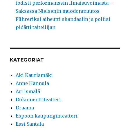
todisti performanssin ilmaisuvoimasta –
Saksassa Nielsenin muodonmuutos
Führeriksi aiheutti skandaalin ja poliisi
pidätti taiteilijan
KATEGORIAT
Aki Kaurismäki
Anne Hannula
Ari Ismälä
Dokumenttiteatteri
Draama
Espoon kaupunginteatteri
Essi Santala