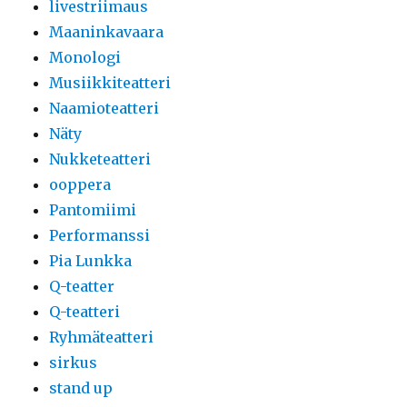
livestriimaus
Maaninkavaara
Monologi
Musiikkiteatteri
Naamioteatteri
Näty
Nukketeatteri
ooppera
Pantomiimi
Performanssi
Pia Lunkka
Q-teatter
Q-teatteri
Ryhmäteatteri
sirkus
stand up