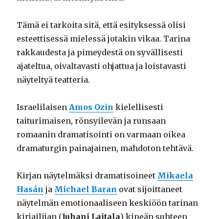
Tämä ei tarkoita sitä, että esityksessä olisi
esteettisessä mielessä jotakin vikaa. Tarina
rakkaudesta ja pimeydestä on syvällisesti
ajateltua, oivaltavasti ohjattua ja loistavasti
näyteltyä teatteria.
Israelilaisen
Amos Ozin
kielellisesti
taiturimaisen, rönsyilevän ja runsaan
romaanin dramatisointi on varmaan oikea
dramaturgin painajainen, mahdoton tehtävä.
Kirjan näytelmäksi dramatisoineet
Mikaela
Hasán
ja
Michael Baran
ovat sijoittaneet
näytelmän emotionaaliseen keskiöön tarinan
kirjailijan (
Juhani Laitala
) kipeän suhteen