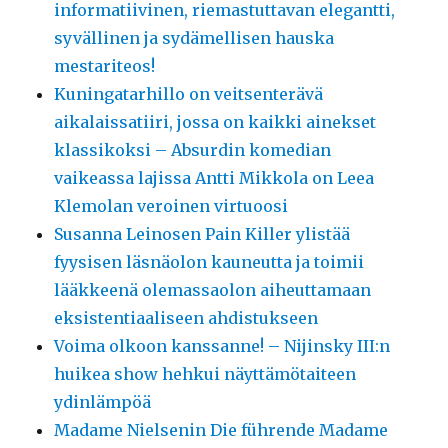
informatiivinen, riemastuttavan elegantti,
syvällinen ja sydämellisen hauska
mestariteos!
Kuningatarhillo on veitsenterävä
aikalaissatiiri, jossa on kaikki ainekset
klassikoksi – Absurdin komedian
vaikeassa lajissa Antti Mikkola on Leea
Klemolan veroinen virtuoosi
Susanna Leinosen Pain Killer ylistää
fyysisen läsnäolon kauneutta ja toimii
lääkkeenä olemassaolon aiheuttamaan
eksistentiaaliseen ahdistukseen
Voima olkoon kanssanne! – Nijinsky III:n
huikea show hehkui näyttämötaiteen
ydinlämpöä
Madame Nielsenin Die führende Madame