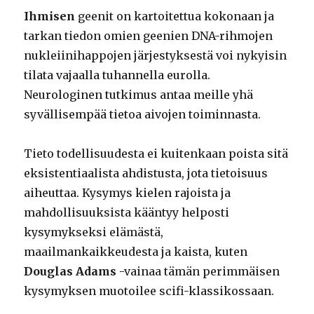
Ihmisen
geenit on kartoitettua kokonaan ja
tarkan tiedon omien geenien DNA-rihmojen
nukleiinihappojen järjestyksestä voi nykyisin
tilata vajaalla tuhannella eurolla.
Neurologinen tutkimus antaa meille yhä
syvällisempää tietoa aivojen toiminnasta.
Tieto todellisuudesta ei kuitenkaan poista sitä
eksistentiaalista ahdistusta, jota tietoisuus
aiheuttaa. Kysymys kielen rajoista ja
mahdollisuuksista kääntyy helposti
kysymykseksi elämästä,
maailmankaikkeudesta ja kaista, kuten
Douglas Adams
-vainaa tämän perimmäisen
kysymyksen muotoilee scifi-klassikossaan.