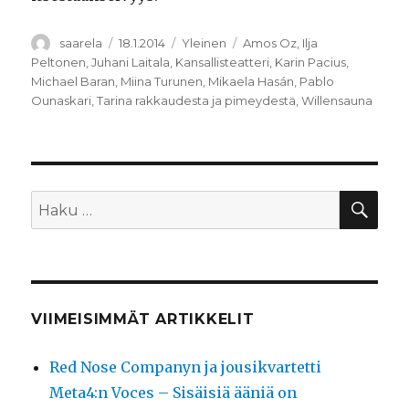
Kirjoittaja
Julkaistu
Kategoriat
Avainsanat
saarela
18.1.2014
Yleinen
Amos Oz
,
Ilja
Peltonen
,
Juhani Laitala
,
Kansallisteatteri
,
Karin Pacius
,
Michael Baran
,
Miina Turunen
,
Mikaela Hasán
,
Pablo
Ounaskari
,
Tarina rakkaudesta ja pimeydestä
,
Willensauna
HA
Etsi:
VIIMEISIMMÄT ARTIKKELIT
Red Nose Companyn ja jousikvartetti
Meta4:n Voces – Sisäisiä ääniä on