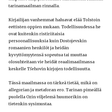
tarinamaailman rinnalla.
Kirjailijan vanhemmat haluavat elää Tolstoin
eettisten oppien mukaan. Todellisuudessa he
ovat kuitenkin ristiriitaisia
persoonallisuuksia kuin Dostojevskin
romaanien henkilöt ja heidän
kyvyttömyytensä sopeutua tai muuttaa
olosuhteitaan vie heidät reaalimaailmassa
keskelle T
š
ehovin kirjojen todellisuutta.
Tässä maailmassa on tärkeä tietää, mikä on
allegorian ja metaforan ero. Tarinan pimeällä
puolella Ozin viljelemä huumorikin on
tietenkin sysimustaa.