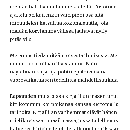
meidän hallitsemallamme kielellä. Tietoinen
ajattelu on kuitenkin vain pieni osa sitä
minuudeksi kutsuttua kokonaisuutta, jota
meidän korviemme välissä jauhava mylly
pitää yllä.
Me emme tiedä mitään toisesta ihmisestä. Me
emme tiedä mitään itsestämme. Näin
näytelmän kirjailija pohtii epätoivoisena
vuorovaikutuksen todellisia mahdollisuuksia.
Lapsuuden
muistoissa kirjailijan masentunut
äiti kommunikoi poikansa kanssa kertomalla
tarinoita. Kirjailijan vanhemmat elävät hänen
mielikuvissaan maailmassa, jossa todellisuus
kalpenee kirjojen lehdille tallennetun rikkaan