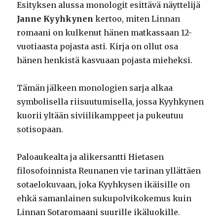
Esityksen alussa monologit esittävä näyttelijä
Janne Kyyhkynen
kertoo, miten Linnan
romaani on kulkenut hänen matkassaan 12-
vuotiaasta pojasta asti. Kirja on ollut osa
hänen henkistä kasvuaan pojasta mieheksi.
Tämän jälkeen monologien sarja alkaa
symbolisella riisuutumisella, jossa Kyyhkynen
kuorii yltään siviilikamppeet ja pukeutuu
sotisopaan.
Paloaukealta ja alikersantti Hietasen
filosofoinnista Reunanen vie tarinan yllättäen
sotaelokuvaan, joka Kyyhkysen ikäisille on
ehkä samanlainen sukupolvikokemus kuin
Linnan Sotaromaani suurille ikäluokille.