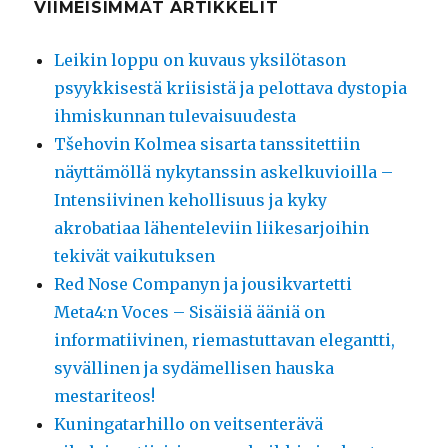
VIIMEISIMMÄT ARTIKKELIT
Leikin loppu on kuvaus yksilötason
psyykkisestä kriisistä ja pelottava dystopia
ihmiskunnan tulevaisuudesta
Tšehovin Kolmea sisarta tanssitettiin
näyttämöllä nykytanssin askelkuvioilla –
Intensiivinen kehollisuus ja kyky
akrobatiaa lähenteleviin liikesarjoihin
tekivät vaikutuksen
Red Nose Companyn ja jousikvartetti
Meta4:n Voces – Sisäisiä ääniä on
informatiivinen, riemastuttavan elegantti,
syvällinen ja sydämellisen hauska
mestariteos!
Kuningatarhillo on veitsenterävä