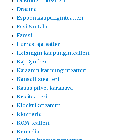
Dokumenttiteatteri
Draama
Espoon kaupunginteatteri
Essi Santala
Farssi
Harrastajateatteri
Helsingin kaupunginteatteri
Kaj Gynther
Kajaanin kaupunginteatteri
Kansallisteatteri
Kauas pilvet karkaava
Kesäteatteri
Klockriketeatern
klovneria
KOM-teatteri
Komedia