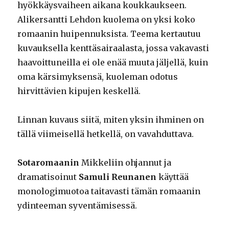
hyökkäysvaiheen aikana koukkaukseen.
Alikersantti Lehdon kuolema on yksi koko
romaanin huipennuksista. Teema kertautuu
kuvauksella kenttäsairaalasta, jossa vakavasti
haavoittuneilla ei ole enää muuta jäljellä, kuin
oma kärsimyksensä, kuoleman odotus
hirvittävien kipujen keskellä.
Linnan kuvaus siitä, miten yksin ihminen on
tällä viimeisellä hetkellä, on vavahduttava.
Sotaromaanin
Mikkeliin ohjannut ja
dramatisoinut
Samuli Reunanen
käyttää
monologimuotoa taitavasti tämän romaanin
ydinteeman syventämisessä.