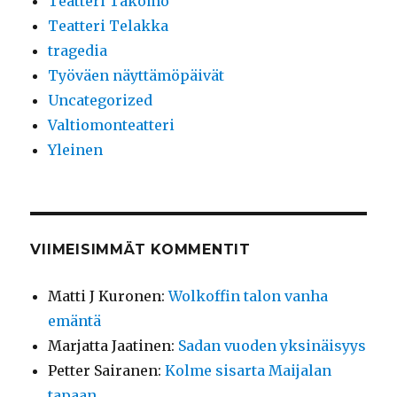
Teatteri Takomo
Teatteri Telakka
tragedia
Työväen näyttämöpäivät
Uncategorized
Valtiomonteatteri
Yleinen
VIIMEISIMMÄT KOMMENTIT
Matti J Kuronen
:
Wolkoffin talon vanha
emäntä
Marjatta Jaatinen
:
Sadan vuoden yksinäisyys
Petter Sairanen
:
Kolme sisarta Maijalan
tapaan