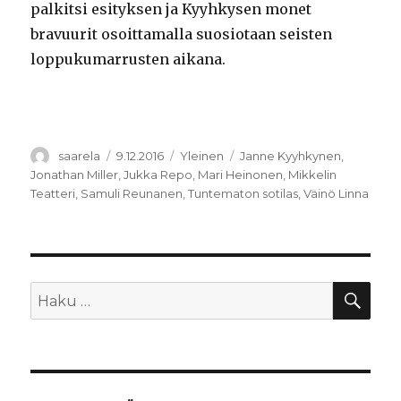
palkitsi esityksen ja Kyyhkysen monet
bravuurit osoittamalla suosiotaan seisten
loppukumarrusten aikana.
Kirjoittaja
Julkaistu
Kategoriat
Avainsanat
saarela
9.12.2016
Yleinen
Janne Kyyhkynen
,
Jonathan Miller
,
Jukka Repo
,
Mari Heinonen
,
Mikkelin
Teatteri
,
Samuli Reunanen
,
Tuntematon sotilas
,
Väinö Linna
HA
Etsi: