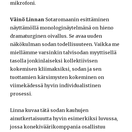
mikrofoni.
Väinö Linnan
Sotaromaanin esittäminen
näyttämöllä monologinäytelmänä on hieno
dramaturginen oivallus. Se avaa uuden
näkökulman sodan todellisuuteen. Vaikka me
miellämme varsinkin talvisodan myyttisellä
tasolla jonkinlaiseksi kollektiivisen
kokemisen kliimaksiksi, sodan ja sen
tuottamien kärsimysten kokeminen on
viimekädessä hyvin individualistinen
prosessi.
Linna kuvaa tätä sodan kauhujen
ainutkertaisuutta hyvin esimerkiksi luvussa,
jossa konekiväärikomppania osallistuu