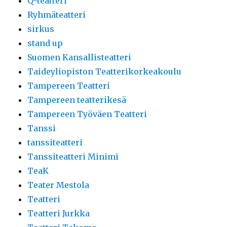
Q-teatteri
Ryhmäteatteri
sirkus
stand up
Suomen Kansallisteatteri
Taideyliopiston Teatterikorkeakoulu
Tampereen Teatteri
Tampereen teatterikesä
Tampereen Työväen Teatteri
Tanssi
tanssiteatteri
Tanssiteatteri Minimi
TeaK
Teater Mestola
Teatteri
Teatteri Jurkka