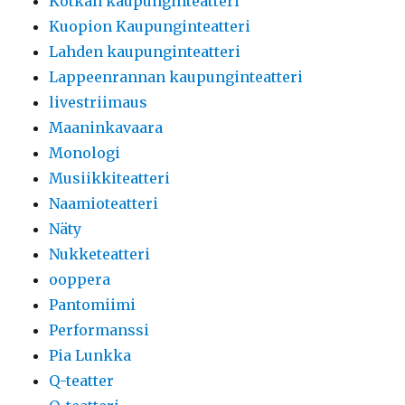
Kotkan kaupunginteatteri
Kuopion Kaupunginteatteri
Lahden kaupunginteatteri
Lappeenrannan kaupunginteatteri
livestriimaus
Maaninkavaara
Monologi
Musiikkiteatteri
Naamioteatteri
Näty
Nukketeatteri
ooppera
Pantomiimi
Performanssi
Pia Lunkka
Q-teatter