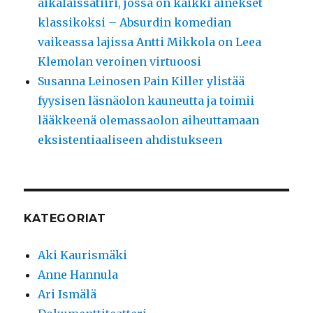
aikalaissatiiri, jossa on kaikki ainekset
klassikoksi – Absurdin komedian
vaikeassa lajissa Antti Mikkola on Leea
Klemolan veroinen virtuoosi
Susanna Leinosen Pain Killer ylistää
fyysisen läsnäolon kauneutta ja toimii
lääkkeenä olemassaolon aiheuttamaan
eksistentiaaliseen ahdistukseen
KATEGORIAT
Aki Kaurismäki
Anne Hannula
Ari Ismälä