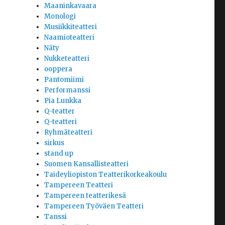
Maaninkavaara
Monologi
Musiikkiteatteri
Naamioteatteri
Näty
Nukketeatteri
ooppera
Pantomiimi
Performanssi
Pia Lunkka
Q-teatter
Q-teatteri
Ryhmäteatteri
sirkus
stand up
Suomen Kansallisteatteri
Taideyliopiston Teatterikorkeakoulu
Tampereen Teatteri
Tampereen teatterikesä
Tampereen Työväen Teatteri
Tanssi