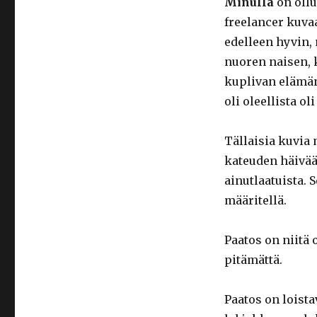
Minulla
on ollu
freelancer kuva
edelleen hyvin,
nuoren naisen, 
kuplivan elämän
oli oleellista o
Tällaisia kuvia 
kateuden häivää
ainutlaatuista.
määritellä.
Paatos on niitä 
pitämättä.
Paatos on loist