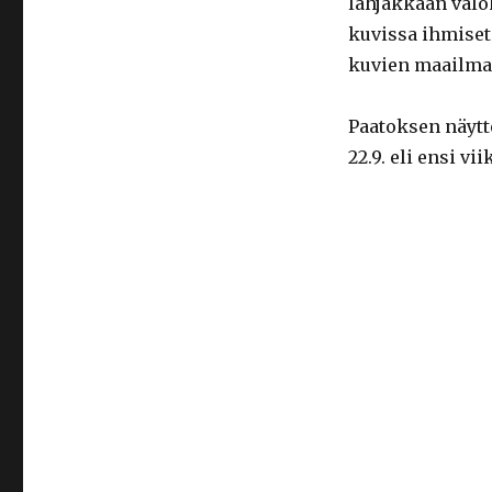
lahjakkaan valok
kuvissa ihmiset 
kuvien maailmass
Paatoksen näytt
22.9. eli ensi vi