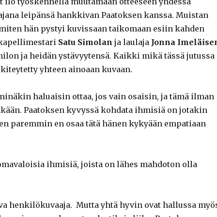
t ilo työskennellä muutamaan otteeseen yhdessä
ajana leipänsä hankkivan Paatoksen kanssa. Muistan
 miten hän pystyi kuvissaan taikomaan esiin kahden
kapellimestari
Satu Simolan
ja laulaja
Jonna
Imeläise
ilon ja heidän ystävyytensä. Kaikki mikä tässä jutussa
li kiteytetty yhteen ainoaan kuvaan.
minäkin haluaisin ottaa, jos vain osaisin, ja tämä ilman
kään. Paatoksen kyvyssä kohdata ihmisiä on jotakin
 Sen paremmin en osaa tätä hänen kykyään empatiaan
omavaloisia ihmisiä, joista on lähes mahdoton olla
ava henkilökuvaaja. Mutta yhtä hyvin ovat hallussa myö