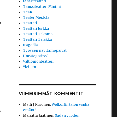
tanssiteatteri
Tanssiteatteri Minimi
TeaK
Teater Mestola
n
Teatteri
Teatteri Jurkka
Teatteri Takomo
Teatteri Telakka
tragedia
Työväen näyttämöpäivät
Uncategorized
Valtiomonteatteri
Yleinen
VIIMEISIMMÄT KOMMENTIT
Matti J Kuronen
:
Wolkoffin talon vanha
emäntä
s
Marjatta Jaatinen
:
Sadan vuoden