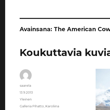
Avainsana:
The American Co
Koukuttavia kuvi
Kirjoittaja
saarela
Julkaistu
13.9.2013
Kategoriat
Yleinen
Avainsanat
Galleria Pihatto
,
Karoliina