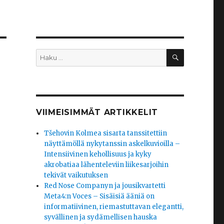
HAKU
Etsi:
VIIMEISIMMÄT ARTIKKELIT
Tšehovin Kolmea sisarta tanssitettiin
näyttämöllä nykytanssin askelkuvioilla –
Intensiivinen kehollisuus ja kyky
akrobatiaa lähenteleviin liikesarjoihin
tekivät vaikutuksen
Red Nose Companyn ja jousikvartetti
Meta4:n Voces – Sisäisiä ääniä on
informatiivinen, riemastuttavan elegantti,
syvällinen ja sydämellisen hauska