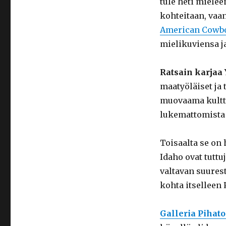
tule heti mielee
kohteitaan, vaa
American Cowb
mielikuviensa j
Ratsain karjaa
maatyöläiset ja
muovaama kulttu
lukemattomista 
Toisaalta se on
Idaho ovat tuttu
valtavan suures
kohta itselleen 
Galleria Pihat