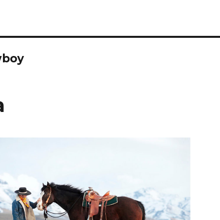
wboy
a