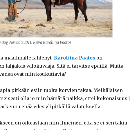
g Boy, Nevada 2011. Kuva Karoliina Paatos
a maailmalle lähtenyt
Karoliina Paatos
on
 lahjakas valokuvaaja. Sitä ei tarvitse epäillä. Mutta
ansa ovat niin koukuttavia?
aapia pitkään esiin tuolta korvien takaa. Meikäläisen
meisesti olla jo niin hämärä paikka, ettei kokonaisuus 
arkennu enää edes ylipitkällä valotuksella.
seen on oikeastaan niin ilmeinen, että se ei sen takia