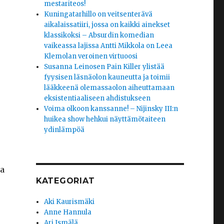
mestariteos!
Kuningatarhillo on veitsenterävä
aikalaissatiiri, jossa on kaikki ainekset
klassikoksi – Absurdin komedian
vaikeassa lajissa Antti Mikkola on Leea
Klemolan veroinen virtuoosi
Susanna Leinosen Pain Killer ylistää
fyysisen läsnäolon kauneutta ja toimii
lääkkeenä olemassaolon aiheuttamaan
eksistentiaaliseen ahdistukseen
Voima olkoon kanssanne! – Nijinsky III:n
huikea show hehkui näyttämötaiteen
ydinlämpöä
ja
KATEGORIAT
Aki Kaurismäki
Anne Hannula
Ari Ismälä