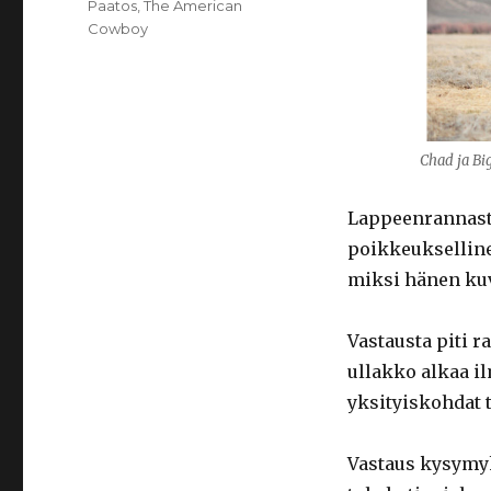
Paatos
,
The American
Cowboy
Chad ja Bi
Lappeenrannast
poikkeuksellinen
miksi hänen kuv
Vastausta piti r
ullakko alkaa il
yksityiskohdat t
Vastaus kysymyk