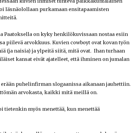
atessaan kuvien ihmiset tunteva paikkakuntalainen
ttoi läsnäolollaan purkamaan ensitapaamisten
itteitä.
a Paatoksella on kyky henkilökuvissaan nostaa esiin
sa piilevä arvokkuus. Kuvien cowboyt ovat kovan työn
ä (ja naisia) ja ylpeitä siitä, mitä ovat. Ihan turhaan
äiset kansat eivät ajatelleet, että ihminen on jumalan
 erään puhelinfirman slogaanissa aikanaan jauhettiin.
ttömän arvokasta, kaikki mitä meillä on.
i tietenkin myös menettää, kun menettää