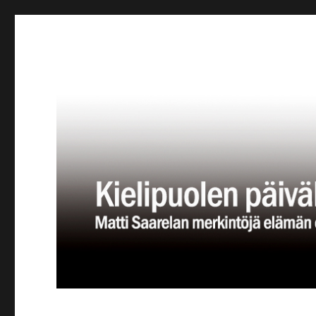
Kielipuolen päiväkirja
Teatteriblogi