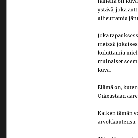
hänellä oli kuv
ystävä, joka au
aiheuttamia jänn
Joka tapauksess
meissä jokaises
kuluttamia miehi
muinaiset seemil
kuva.
Elämä on, kuten
Oikeastaan ääre
Kaiken tämän vo
arvokkuutensa.