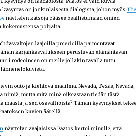
n. Kysymys on läsnäolosta. Paatos ei vain kuvaa
n kysymys on jonkinlaisesta dialogista, johon myös
Th
oy
näyttelyn katsoja pääsee osallistumaan omien
a kokemustensa pohjalta.
Yhdysvaltojen laajoilla preerioilla paimentavat
 tämän karjankasvatukseen perustuvan elämäntavan
uri rodeoineen on meille jollakin tavalla tuttu
lännenelokuvista.
 hyvin outo ja kiehtova maailma. Nevada, Texas, Nevada,
ja nimiä, mutta mitä minä oikeastaan tiedän tästä
ta maasta ja sen osavaltioista? Tämän kysymykset teke
Paatoksen kuvien äärellä.
on
näyttelyn avajaisissa Paatos kertoi minulle, että