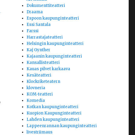
Dokumenttiteatteri
e
Draama
Espoon kaupunginteatteri
Essi Santala
Farssi
Harrastajateatteri
Helsingin kaupunginteatteri
Kaj Gynther
Kajaanin kaupunginteatteri
Kansallisteatteri
Kauas pilvet karkaava
Kesäteatteri
Klockriketeatern
klovneria
KOM-teatteri
Komedia
e
Kotkan kaupunginteatteri
Kuopion Kaupunginteatteri
Lahden kaupunginteatteri
Lappeenrannan kaupunginteatteri
livestriimaus