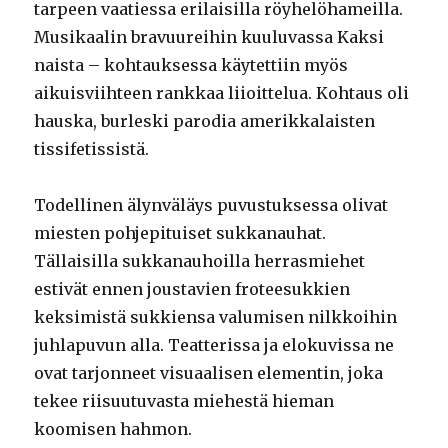
tarpeen vaatiessa erilaisilla röyhelöhameilla.
Musikaalin bravuureihin kuuluvassa Kaksi
naista – kohtauksessa käytettiin myös
aikuisviihteen rankkaa liioittelua. Kohtaus oli
hauska, burleski parodia amerikkalaisten
tissifetissistä.
Todellinen älynväläys puvustuksessa olivat
miesten pohjepituiset sukkanauhat.
Tällaisilla sukkanauhoilla herrasmiehet
estivät ennen joustavien froteesukkien
keksimistä sukkiensa valumisen nilkkoihin
juhlapuvun alla. Teatterissa ja elokuvissa ne
ovat tarjonneet visuaalisen elementin, joka
tekee riisuutuvasta miehestä hieman
koomisen hahmon.