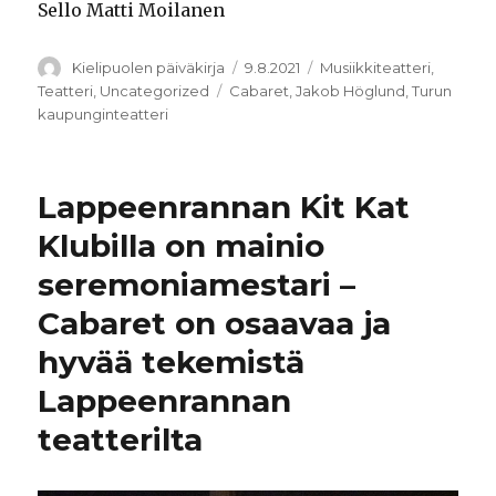
Sello Matti Moilanen
Kirjoittaja
Julkaistu
Kategoriat
Kielipuolen päiväkirja
9.8.2021
Musiikkiteatteri
,
Avainsanat
Teatteri
,
Uncategorized
Cabaret
,
Jakob Höglund
,
Turun
kaupunginteatteri
Lappeenrannan Kit Kat
Klubilla on mainio
seremoniamestari –
Cabaret on osaavaa ja
hyvää tekemistä
Lappeenrannan
teatterilta