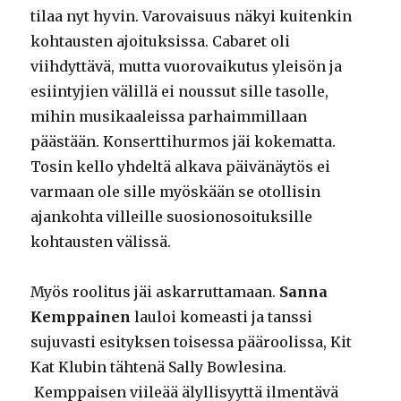
tilaa nyt hyvin. Varovaisuus näkyi kuitenkin
kohtausten ajoituksissa. Cabaret oli
viihdyttävä, mutta vuorovaikutus yleisön ja
esiintyjien välillä ei noussut sille tasolle,
mihin musikaaleissa parhaimmillaan
päästään. Konserttihurmos jäi kokematta.
Tosin kello yhdeltä alkava päivänäytös ei
varmaan ole sille myöskään se otollisin
ajankohta villeille suosionosoituksille
kohtausten välissä.
Myös roolitus jäi askarruttamaan.
Sanna
Kemppainen
lauloi komeasti ja tanssi
sujuvasti esityksen toisessa pääroolissa, Kit
Kat Klubin tähtenä Sally Bowlesina.
Kemppaisen viileää älyllisyyttä ilmentävä