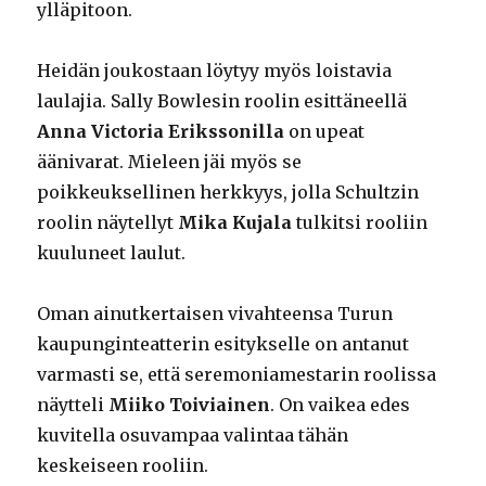
ylläpitoon.
Heidän joukostaan löytyy myös loistavia
laulajia. Sally Bowlesin roolin esittäneellä
Anna Victoria Erikssonilla
on upeat
äänivarat. Mieleen jäi myös se
poikkeuksellinen herkkyys, jolla Schultzin
roolin näytellyt
Mika Kujala
tulkitsi rooliin
kuuluneet laulut.
Oman ainutkertaisen vivahteensa Turun
kaupunginteatterin esitykselle on antanut
varmasti se, että seremoniamestarin roolissa
näytteli
Miiko Toiviainen
. On vaikea edes
kuvitella osuvampaa valintaa tähän
keskeiseen rooliin.