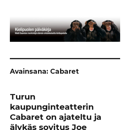
Kielipuolen päiväkirja
Avainsana:
Cabaret
Turun
kaupunginteatterin
Cabaret on ajateltu ja
älykäs sovitus Joe