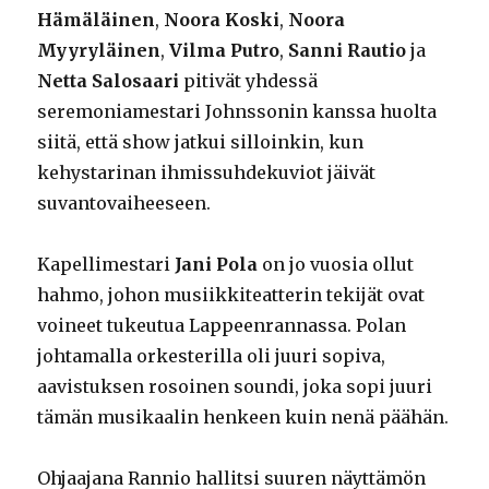
Hämäläinen
,
Noora Koski
,
Noora
Myyryläinen
,
Vilma Putro
,
Sanni Rautio
ja
Netta Salosaari
pitivät yhdessä
seremoniamestari Johnssonin kanssa huolta
siitä, että show jatkui silloinkin, kun
kehystarinan ihmissuhdekuviot jäivät
suvantovaiheeseen.
Kapellimestari
Jani Pola
on jo vuosia ollut
hahmo, johon musiikkiteatterin tekijät ovat
voineet tukeutua Lappeenrannassa. Polan
johtamalla orkesterilla oli juuri sopiva,
aavistuksen rosoinen soundi, joka sopi juuri
tämän musikaalin henkeen kuin nenä päähän.
Ohjaajana Rannio hallitsi suuren näyttämön