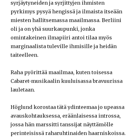
syrjäytyneiden ja syrjittyjen ihmisten
pyrkimys pysyä hengissä ja ilmaista itseään
miesten hallitsemassa maailmassa. Berliini
oli ja on yhä suurkaupunki, jonka
omintakeinen ilmapiiri antoi tilaa myös
marginaalista tuleville ihmisille ja heidän
taiteelleen.
Raha pyörittää maailmaa, kuten toisessa
Cabaret-musikaalin kuuluisassa bravuurissa
lauletaan.
Höglund korostaa tätä ydinteemaa jo upeassa
avauskohtauksessa, eräänlaisessa introssa,
jossa hän marssitti tanssijat näyttämölle
perinteisissä raharuhtinaiden haarniskoissa.