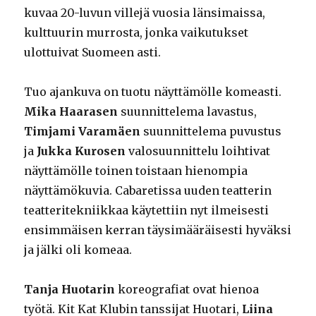
kuvaa 20-luvun villejä vuosia länsimaissa,
kulttuurin murrosta, jonka vaikutukset
ulottuivat Suomeen asti.
Tuo ajankuva on tuotu näyttämölle komeasti.
Mika Haarasen
suunnittelema lavastus,
Timjami Varamäen
suunnittelema puvustus
ja
Jukka Kurosen
valosuunnittelu loihtivat
näyttämölle toinen toistaan hienompia
näyttämökuvia. Cabaretissa uuden teatterin
teatteritekniikkaa käytettiin nyt ilmeisesti
ensimmäisen kerran täysimääräisesti hyväksi
ja jälki oli komeaa.
Tanja Huotarin
koreografiat ovat hienoa
työtä. Kit Kat Klubin tanssijat Huotari,
Liina