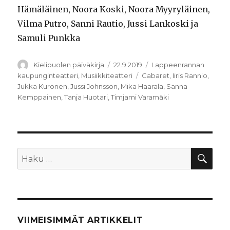
Hämäläinen, Noora Koski, Noora Myyryläinen,
Vilma Putro, Sanni Rautio, Jussi Lankoski ja
Samuli Punkka
Kirjoittaja
Julkaistu
Kategoriat
Kielipuolen päiväkirja
22.9.2019
Lappeenrannan
Avainsanat
kaupunginteatteri
,
Musiikkiteatteri
Cabaret
,
Iiris Rannio
,
Jukka Kuronen
,
Jussi Johnsson
,
Mika Haarala
,
Sanna
Kemppainen
,
Tanja Huotari
,
Timjami Varamäki
HA
Etsi:
VIIMEISIMMÄT ARTIKKELIT