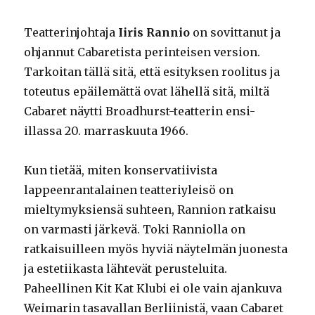
Teatterinjohtaja
Iiris Rannio
on sovittanut ja
ohjannut Cabaretista perinteisen version.
Tarkoitan tällä sitä, että esityksen roolitus ja
toteutus epäilemättä ovat lähellä sitä, miltä
Cabaret näytti Broadhurst-teatterin ensi-
illassa 20. marraskuuta 1966.
Kun tietää, miten konservatiivista
lappeenrantalainen teatteriyleisö on
mieltymyksiensä suhteen, Rannion ratkaisu
on varmasti järkevä. Toki Ranniolla on
ratkaisuilleen myös hyviä näytelmän juonesta
ja estetiikasta lähtevät perusteluita.
Paheellinen Kit Kat Klubi ei ole vain ajankuva
Weimarin tasavallan Berliinistä, vaan Cabaret