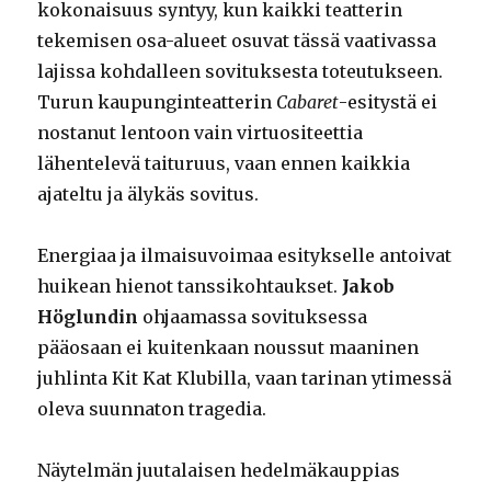
kokonaisuus syntyy, kun kaikki teatterin
tekemisen osa-alueet osuvat tässä vaativassa
lajissa kohdalleen sovituksesta toteutukseen.
Turun kaupunginteatterin
Cabaret
-esitystä ei
nostanut lentoon vain virtuositeettia
lähentelevä taituruus, vaan ennen kaikkia
ajateltu ja älykäs sovitus.
Energiaa ja ilmaisuvoimaa esitykselle antoivat
huikean hienot tanssikohtaukset.
Jakob
Höglundin
ohjaamassa sovituksessa
pääosaan ei kuitenkaan noussut maaninen
juhlinta Kit Kat Klubilla, vaan tarinan ytimessä
oleva suunnaton tragedia.
Näytelmän juutalaisen hedelmäkauppias