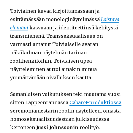
Toiviainen kuvaa kirjoittamassaan ja
esittämässään monologinäytelmässä
Loistava
elämäni
kasvuaan ja identiteettinsä kehitystä
transmiehenä. Transseksuaalisuus on
varmasti antanut Toiviaiselle avaran
näkökulman näytelmän tarinan
roolihenkilöihin. Toiviaisen upea
näytteleminen auttoi ainakin minua
ymmärtämään oivalluksen kautta.
Samanlaisen vaikutuksen teki muutama vuosi
sitten Lappeenrannassa
Cabaret-produktiossa
seremoniamestarin roolin näytelleen, omasta
homoseksuaalisuudestaan julkisuudessa
kertoneen
Jussi Johnssonin
roolityö.