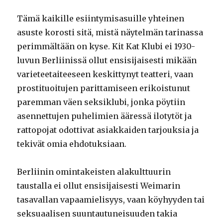
Tämä kaikille esiintymisasuille yhteinen
asuste korosti sitä, mistä näytelmän tarinassa
perimmältään on kyse. Kit Kat Klubi ei 1930-
luvun Berliinissä ollut ensisijaisesti mikään
varieteetaiteeseen keskittynyt teatteri, vaan
prostituoitujen parittamiseen erikoistunut
paremman väen seksiklubi, jonka pöytiin
asennettujen puhelimien ääressä ilotytöt ja
rattopojat odottivat asiakkaiden tarjouksia ja
tekivät omia ehdotuksiaan.
Berliinin omintakeisten alakulttuurin
taustalla ei ollut ensisijaisesti Weimarin
tasavallan vapaamielisyys, vaan köyhyyden tai
seksuaalisen suuntautuneisuuden takia