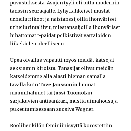
puvustuksesta. Asujen tyyli oli tuttu modernin
tanssin seuraajalle. Lyhytlahkeiset mustat
urheilutrikoot ja naistanssijoilla ihonväriset
urheilurintaliivit, miestanssijoilla ihonväriset
hihattomat t-paidat pelkistivät vartaloiden
liikekielen oleelliseen.
Upea oivallus vapautti myös meidät katsojat
seksismin kiroista. Tanssijat olivat meidän
katseidemme alla alasti hieman samalla
tavalla kuin
Tove Janssonin
luomat
muumihahmot tai
Jussi Tuomolan
sarjakuvien antisankari, mustia uimahousuja
pukeutumisessaan suosiva Wagner.
Roolihenkilön feminiinisyyttä korostettiin