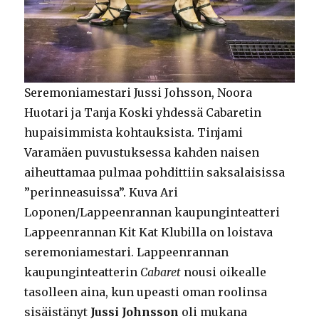
Seremoniamestari Jussi Johsson, Noora
Huotari ja Tanja Koski yhdessä Cabaretin
hupaisimmista kohtauksista. Tinjami
Varamäen puvustuksessa kahden naisen
aiheuttamaa pulmaa pohdittiin saksalaisissa
”perinneasuissa”. Kuva Ari
Loponen/Lappeenrannan kaupunginteatteri
Lappeenrannan Kit Kat Klubilla on loistava
seremoniamestari. Lappeenrannan
kaupunginteatterin
Cabaret
nousi oikealle
tasolleen aina, kun upeasti oman roolinsa
sisäistänyt
Jussi Johnsson
oli mukana