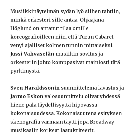
Musiikkinäytelmän sydän lyö siihen tahtiin,
minkä orkesteri sille antaa. Ohjaajana
Höglund on antanut tilaa omille
koreografioilleen niin, että Turun Cabaret
venyi ajalliset kolmen tunnin mittaiseksi.
Jussi Vahvaselän
musiikin sovitus ja
orkesterin johto komppasivat mainiosti tätä
pyrkimystä.
Sven Haraldssonin
suunnittelema lavastus ja
Jarmo Eskon
valosuunnittelu olivat yhdessä
hieno pala täydellisyyttä hipovassa
kokonaisuudessa. Kokonaisuutena esityksen
skenografia varmaan täytti jopa Broadway-
musikaalin korkeat laatukriteerit.