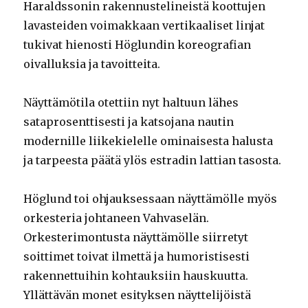
Haraldssonin rakennustelineistä koottujen
lavasteiden voimakkaan vertikaaliset linjat
tukivat hienosti Höglundin koreografian
oivalluksia ja tavoitteita.
Näyttämötila otettiin nyt haltuun lähes
sataprosenttisesti ja katsojana nautin
modernille liikekielelle ominaisesta halusta
ja tarpeesta päätä ylös estradin lattian tasosta.
Höglund toi ohjauksessaan näyttämölle myös
orkesteria johtaneen Vahvaselän.
Orkesterimontusta näyttämölle siirretyt
soittimet toivat ilmettä ja humoristisesti
rakennettuihin kohtauksiin hauskuutta.
Yllättävän monet esityksen näyttelijöistä