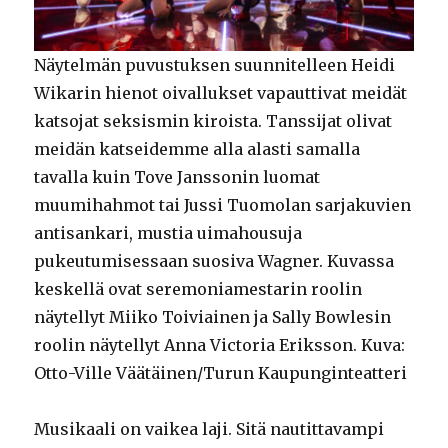
Näytelmän puvustuksen suunnitelleen Heidi
Wikarin hienot oivallukset vapauttivat meidät
katsojat seksismin kiroista. Tanssijat olivat
meidän katseidemme alla alasti samalla
tavalla kuin Tove Janssonin luomat
muumihahmot tai Jussi Tuomolan sarjakuvien
antisankari, mustia uimahousuja
pukeutumisessaan suosiva Wagner. Kuvassa
keskellä ovat seremoniamestarin roolin
näytellyt Miiko Toiviainen ja Sally Bowlesin
roolin näytellyt Anna Victoria Eriksson. Kuva:
Otto-Ville Väätäinen/Turun Kaupunginteatteri
Musikaali on vaikea laji. Sitä nautittavampi