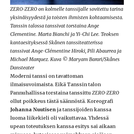
ZERO-ZERO on kolmelle tanssijalle sovitettu tarina
yksinäisyydestä ja toisten ihmisten kohtaamisesta.
Tanssin talossa tanssivat torstaina Ange
Clementine. Marta Bianchi ja Yi-Chi Lee. Teoksen
kantaesityksessä Skånen tanssiteatterissa
tanssivat Ange-Clémentine Hiroki, Pili Abaurrea ja
Michael Marquez. Kuva © Maryam Barari/Skånes
Dansteater
Moderni tanssi on tavattoman
ilmaisuvoimaista. Eikä Tanssin talon
Pannuhallissa torstaina tanssittu
ZERO-ZERO
ollut poikkeus tästä säännöstä. Koreografi
Johanna Nuutisen
ja tanssijoiden kanssa
luoma liikekieli oli vaikuttavaa. Yhdessä
upean toteutuksen kanssa esitys sai aikaan