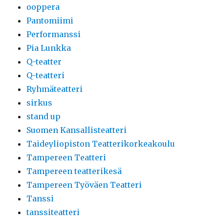
ooppera
Pantomiimi
Performanssi
Pia Lunkka
Q-teatter
Q-teatteri
Ryhmäteatteri
sirkus
stand up
Suomen Kansallisteatteri
Taideyliopiston Teatterikorkeakoulu
Tampereen Teatteri
Tampereen teatterikesä
Tampereen Työväen Teatteri
Tanssi
tanssiteatteri