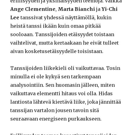
erillisyyden ja yksinäisyyden teemoja. Vaikka
Ange Clementine
,
Marta Bianchi
ja
Yi-Chi
Lee
tanssivat yhdessä näyttämöllä, kukin
heistä tanssi ikään kuin omaa pitkää
sooloaan. Tanssijoiden etäisyydet toistaan
vaihtelivat, mutta kertaakaan he eivät tulleet
aivan kosketusetäisyydelle toisistaan.
Tanssijoiden liikekieli oli vaikuttavaa. Tosin
minulla ei ole kykyä sen tarkempaan
analysointiin. Sen huomasin jälleen, miten
vaikuttava elementti hitaus voi olla. Hidas
lantiosta lähtevä kiertävä liike, joka jännittää
tanssijan vartalon jousen tavoin sitä
seuraavaan energiseen purkaukseen.