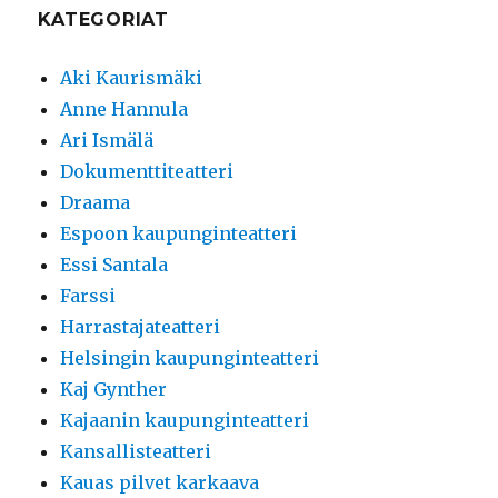
KATEGORIAT
Aki Kaurismäki
Anne Hannula
Ari Ismälä
Dokumenttiteatteri
Draama
Espoon kaupunginteatteri
Essi Santala
Farssi
Harrastajateatteri
Helsingin kaupunginteatteri
Kaj Gynther
Kajaanin kaupunginteatteri
Kansallisteatteri
Kauas pilvet karkaava