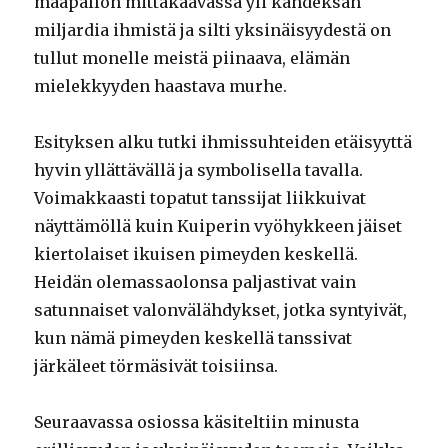
maapallon mittakaavassa yli kahdeksan
miljardia ihmistä ja silti yksinäisyydestä on
tullut monelle meistä piinaava, elämän
mielekkyyden haastava murhe.
Esityksen alku tutki ihmissuhteiden etäisyyttä
hyvin yllättävällä ja symbolisella tavalla.
Voimakkaasti topatut tanssijat liikkuivat
näyttämöllä kuin Kuiperin vyöhykkeen jäiset
kiertolaiset ikuisen pimeyden keskellä.
Heidän olemassaolonsa paljastivat vain
satunnaiset valonvälähdykset, jotka syntyivät,
kun nämä pimeyden keskellä tanssivat
järkäleet törmäsivät toisiinsa.
Seuraavassa osiossa käsiteltiin minusta