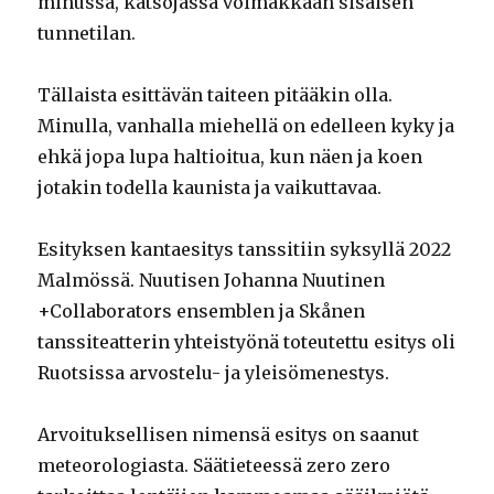
minussa, katsojassa voimakkaan sisäisen
tunnetilan.
Tällaista esittävän taiteen pitääkin olla.
Minulla, vanhalla miehellä on edelleen kyky ja
ehkä jopa lupa haltioitua, kun näen ja koen
jotakin todella kaunista ja vaikuttavaa.
Esityksen kantaesitys tanssitiin syksyllä 2022
Malmössä. Nuutisen Johanna Nuutinen
+Collaborators ensemblen ja Skånen
tanssiteatterin yhteistyönä toteutettu esitys oli
Ruotsissa arvostelu- ja yleisömenestys.
Arvoituksellisen nimensä esitys on saanut
meteorologiasta. Säätieteessä zero zero