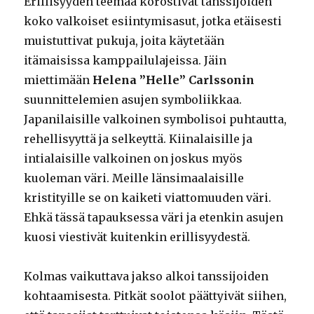
Erillisyyden teemaa korostivat tanssijoiden
koko valkoiset esiintymisasut, jotka etäisesti
muistuttivat pukuja, joita käytetään
itämaisissa kamppailulajeissa. Jäin
miettimään
Helena ”Helle” Carlssonin
suunnittelemien asujen symboliikkaa.
Japanilaisille valkoinen symbolisoi puhtautta,
rehellisyyttä ja selkeyttä. Kiinalaisille ja
intialaisille valkoinen on joskus myös
kuoleman väri. Meille länsimaalaisille
kristityille se on kaiketi viattomuuden väri.
Ehkä tässä tapauksessa väri ja etenkin asujen
kuosi viestivät kuitenkin erillisyydestä.
Kolmas vaikuttava jakso alkoi tanssijoiden
kohtaamisesta. Pitkät soolot päättyivät siihen,