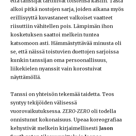
että tanssijat tarttuivat toistensa käsiin. Tästä
alkoi pitkä nostojen sarja, joiden aikana myös
erillisyyttä kuvastaneet valkoiset vaatteet
riisuttiin vähitellen pois. Lämpimän ihon
kosketuksen saattoi melkein tuntea
katsomoon asti. Hämmästyttävää minusta oli
se, että näissä toistuvien duettojen sarjoissa
kunkin tanssijan oma persoonallisuus,
liikekielen nyanssit vain korostuivat
näyttämöllä.
Tanssi on yhteisön tekemää taidetta. Teos
syntyy tekijöiden välisessä
vuorovaikutuksessa.
ZERO-ZERO
oli todella
onnistunut kokonaisuus. Upeaa koreografiaa
kehystivät melkein kirjaimellisesti
Jason