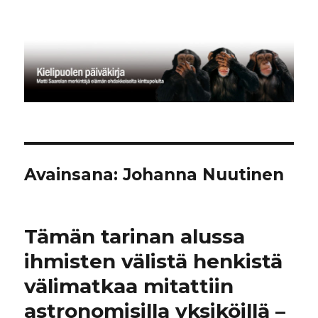
Kielipuolen päiväkirja
Avainsana:
Johanna Nuutinen
Tämän tarinan alussa
ihmisten välistä henkistä
välimatkaa mitattiin
astronomisilla yksiköillä –