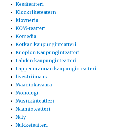
Kesäteatteri
Klockriketeatern
klovneria
KOM-teatteri
Komedia
Kotkan kaupunginteatteri
Kuopion Kaupunginteatteri
Lahden kaupunginteatteri
Lappeenrannan kaupunginteatteri
livestriimaus
Maaninkavaara
Monologi
Musiikkiteatteri
Naamioteatteri
Näty
Nukketeatteri