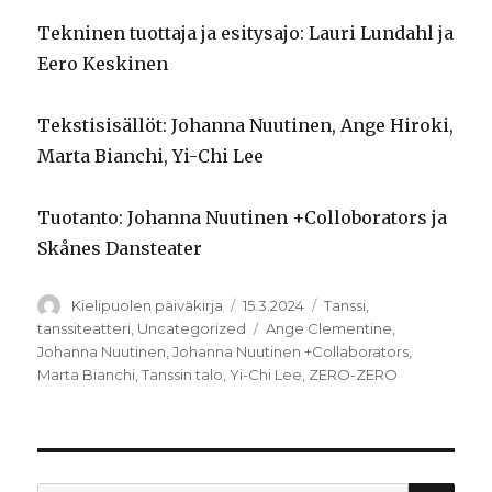
Tekninen tuottaja ja esitysajo: Lauri Lundahl ja
Eero Keskinen
Tekstisisällöt: Johanna Nuutinen, Ange Hiroki,
Marta Bianchi, Yi-Chi Lee
Tuotanto: Johanna Nuutinen +Colloborators ja
Skånes Dansteater
Kirjoittaja
Julkaistu
Kategoriat
Kielipuolen päiväkirja
15.3.2024
Tanssi
,
Avainsanat
tanssiteatteri
,
Uncategorized
Ange Clementine
,
Johanna Nuutinen
,
Johanna Nuutinen +Collaborators
,
Marta Bianchi
,
Tanssin talo
,
Yi-Chi Lee
,
ZERO-ZERO
HA