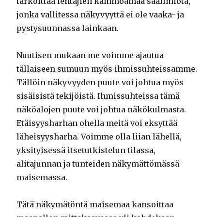
tarkoittaa lentäjien kammoamaa sääilmiötä,
jonka vallitessa näkyvyyttä ei ole vaaka- ja
pystysuunnassa lainkaan.
Nuutisen mukaan me voimme ajautua
tällaiseen sumuun myös ihmissuhteissamme.
Tällöin näkyvyyden puute voi johtua myös
sisäisistä tekijöistä. Ihmissuhteissa tämä
näköalojen puute voi johtua näkökulmasta.
Etäisyysharhan ohella meitä voi eksyttää
läheisyysharha. Voimme olla liian lähellä,
yksityisessä itsetutkistelun tilassa,
alitajunnan ja tunteiden näkymättömässä
maisemassa.
Tätä näkymätöntä maisemaa kansoittaa