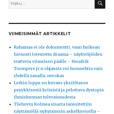
Etsi:
VIIMEISIMMÄT ARTIKKELIT
Rahamaa ei ole dokumentti, vaan huikean
hienosti toteutettu draama – näyttelijöiden
teatteria viimeisen päälle – Hendrik
Toompere jr:n ohjausta voi luonnehtia vain
yhdellä sanalla: nerokas
Leikin loppu on kuvaus yksilötason
psyykkisestä kriisistä ja pelottava dystopia
ihmiskunnan tulevaisuudesta
Tšehovin Kolmea sisarta tanssitettiin
näyttämöllä nykytanssin askelkuvioilla –